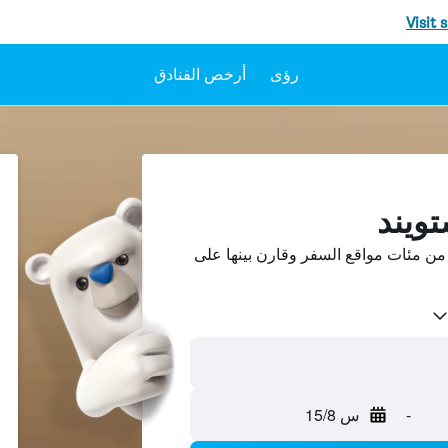
Visit 
رؤى
أرخص الفنادق
تويند
من مئات مواقع السفر وقارن بينها على
-
س 15/8