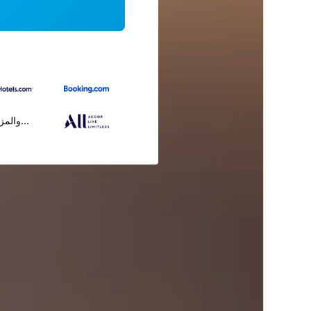
...والمز