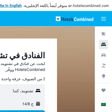
ar.hotelscombined.com
متوفر أيضاً باللغة الإنجليزية.
site in English
رحلات طيران
فنادق
الفنادق في تش
سيارات
ابحث عن فنادق في تشتويند 
حزم العروض
HotelsCombined ووفّر.
استكشاف
2 من الضيوف، غرفة واحدة
رحلات
تشتويند، كندا
ج 14/8
العَرَبِيَّة