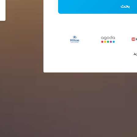
بحث
يد