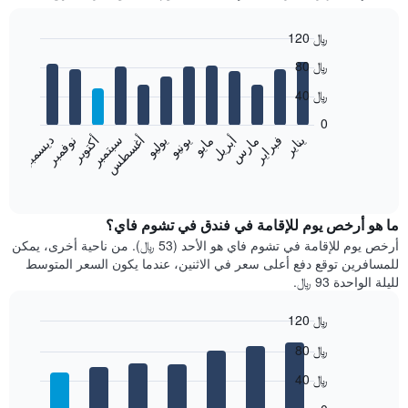
120 ﷼
Bar
Chart
80 ﷼
graphic.
chart
with
40 ﷼
12
bars.
0
فبراير
مايو
أغسطس
نوفمبر
يناير
أبريل
يوليو
أكتوبر
مارس
يونيو
سبتمبر
ديسمبر
يعرض
المخطط
End
of
التالي
interactive
متوسط
chart
سعر
ما هو أرخص يوم للإقامة في فندق في تشوم فاي؟
غرفة
أرخص يوم للإقامة في تشوم فاي هو الأحد (53 ﷼). من ناحية أخرى، يمكن
كل
للمسافرين توقع دفع أعلى سعر في الاثنين، عندما يكون السعر المتوسط
شهر
لليلة الواحدة 93 ﷼.
يتضمن
المخطط
120 ﷼
1
Bar
محور
Chart
80 ﷼
graphic.
chart
X
with
الذي
40 ﷼
7
يعرض
bars.