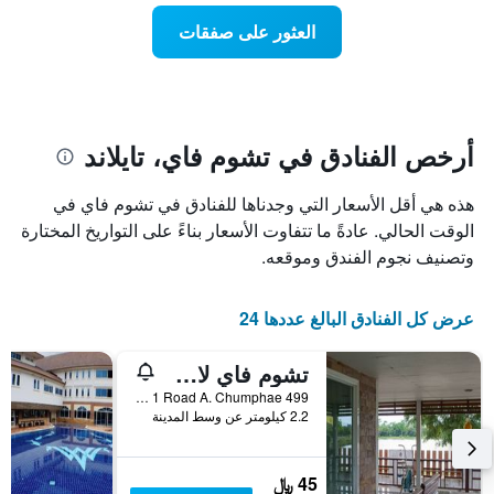
عطلة
المخطط
نهاية
العثور على صفقات
1
هذا
محور
الأسبوع
Y
الذي
الذي
عُثر
يعرض
عليه
متوسط
خلال
أرخص الفنادق في تشوم فاي، تايلاند
سعر
آخر
الغرفة
3
هذه هي أقل الأسعار التي وجدناها للفنادق في تشوم فاي في
هذه
أيام
الليلة
الوقت الحالي. عادةً ما تتفاوت الأسعار بناءً على التواريخ المختارة
مع
الذي
التصنيف
وتصنيف نجوم الفندق وموقعه.
عُثر
حسب
عليه
النجوم
خلال
يتضمن
عرض كل الفنادق البالغ عددها 24
آخر
المخطط
3
1
تشوم فاي لاجون ريزورت
أيام
محور
499 Moo 17 Santisuk 1 Road A. Chumphae, تشوم فاي, تايلاند
X
2.2 كيلومتر عن وسط المدينة
الذي
يعرض
فئات
45 ﷼
الفنادق