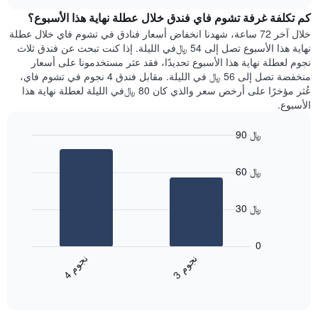
هذه
chart
محور
كم تكلفة غرفة تشوم فاي فندق خلال عطلة نهاية هذا الأسبوع؟
الليلة
Y
الذي
خلال آخر 72 ساعة، شهدنا انخفاض أسعار فنادق في تشوم فاي خلال عطلة
الذي
عُثر
نهاية هذا الأسبوع تصل إلى 54 ﷼في الليلة. إذا كنت تبحث عن فندق ثلاث
يعرض
عليه
نجوم لعطلة نهاية هذا الأسبوع تحديدًا، فقد عثر مستخدمونا على أسعار
متوسط
خلال
منخفضة تصل إلى 56 ﷼ في الليلة. مقابل فندق 4 نجوم في تشوم فاي،
سعر
آخر
عُثر مؤخرًا على أرخص سعر والذي كان 80 ﷼في الليلة لعطلة نهاية هذا
غرفة
3
الأسبوع.
أيام
مع
90 ﷼
التصنيف
Bar
حسب
Chart
graphic.
chart
النجوم
60 ﷼
with
يتضمن
2
المخطط
bars.
1
30 ﷼
محور
يعرض
X
المخطط
0
التي
التالي
ن
م
ن
م
تعرض
متوسط
3
ج
و
4
ج
و
فئات
End
سعر
of
الفنادق
الغرفة
interactive
بالنجوم.
خلال
chart
يتضمن