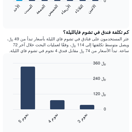
0
الشهور.
الاثنين
الثلاثاء
الأربعاء
الخميس
الجمعة
السبت
الأحد
يتضمن
يعرض
المخطط
المخطط
End
التالي
of
التالي
interactive
1
متوسط
chart
محور
سعر
كم تكلفة فندق في تشوم فايالليلة؟
Y
غرفة
عثر المستخدمون على فنادق في تشوم فاي الليلة بأسعار تبدأ من 49 ﷼،
الذي
كل
ويصل متوسط تكلفتها إلى 114 ﷼، وفقًا لعمليات البحث خلال آخر 72
يعرض
يوم
ساعة. تبدأ الأسعار من 74 ﷼ مقابل فندق 4 نجوم في تشوم فاي الليلة.
متوسط
في
سعر
الأسبوع
360 ﷼
غرفة
يتضمن
Bar
المخطط
Chart
graphic.
chart
1
240 ﷼
with
محور
3
X
bars.
الذي
120 ﷼
يعرض
يعرض
أيام
المخطط
0
الأسبوع.
التالي
ن
م
ن
م
ن
م
يتضمن
متوسط
4
ج
و
3
ج
و
5
ج
و
المخطط
End
سعر
of
التالي
الغرفة
interactive
1