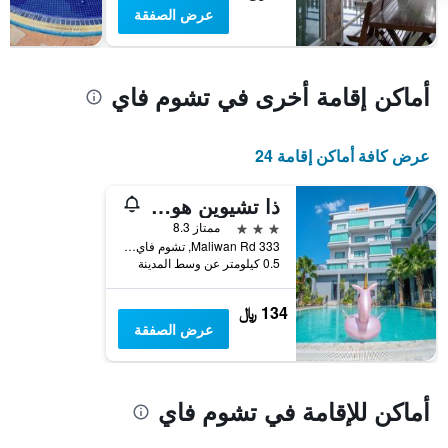
بالنجوم.
عرض الصفقة
يتضمن
المخطط
1
محور
أماكن إقامة أخرى في تشوم فاي
Y
الذي
يعرض
عرض كافة أماكن إقامة 24
متوسط
سعر
غرفة
ذا تشيوين هوتل آند كونفينشن
في
3 نجوم
ممتاز 8.3
عطلة
333 Maliwan Rd, تشوم فاي, تايلاند
نهاية
0.5 كيلومتر عن وسط المدينة
هذا
الأسبوع
134 ﷼
خلال
عرض الصفقة
آخر
3
أيام
أماكن للإقامة في تشوم فاي