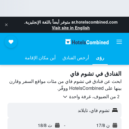
ar.hotelscombined.com
متوفر أيضاً باللغة الإنجليزية.
Visit site in English
رؤى
أرخص الفنادق
أين مكان الإقامة
الفنادق في تشوم فاي
ابحث عن فنادق في تشوم فاي من مئات مواقع السفر وقارن
بينها على HotelsCombined ووفّر.
2 من الضيوف، غرفة واحدة
تشوم فاي، تايلاند
ن 17/8
-
ث 18/8