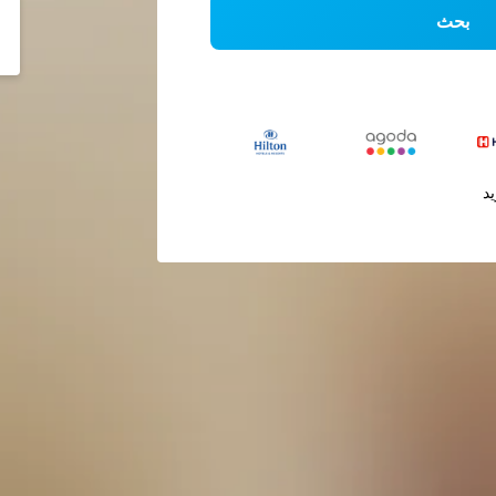
بحث
يد