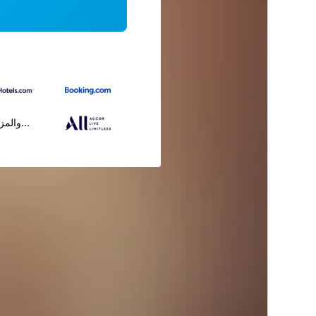
...والمز