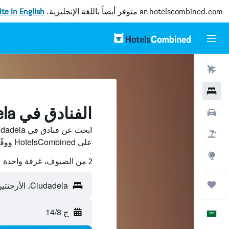
ar.hotelscombined.com
متوفر أيضاً باللغة الإنجليزية.
site in English
رحلات طيران
فنادق
الفنادق في Ciudadela
سيارات
حزم العروض
على HotelsCombined ووفّر.
استكشاف
2 من الضيوف، غرفة واحدة
رحلات
Ciudadela، الأرجنتين
ج 14/8
العَرَبِيَّة