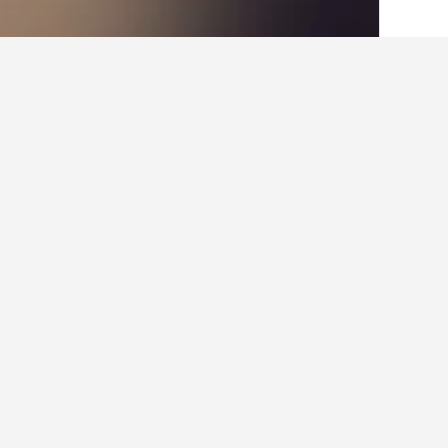
الصفحة الرئيسية
الأرجنتين
66,249
محافظة
حقائق حول الإقامة في ela
كم عدد الفنادق الموجودة في Ciudadela؟
في المجمل، هناك 3 فندقا يمكنك الاختيار من بينها في Ciudadela، مقارنة بـ 15,918 فندقا في محافظة بوينس أيرس.
اعثر على نتائج أفضل لإق