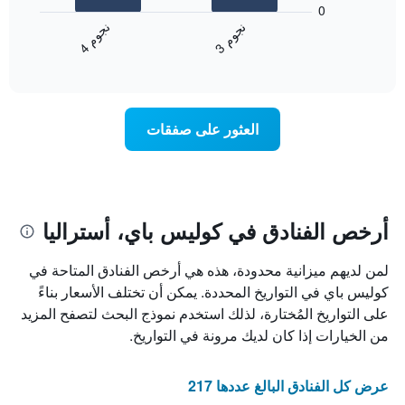
المخطط
1
0
التالي
محور
ن
م
ن
م
متوسط
Y
3
ج
و
4
ج
و
End
سعر
الذي
of
الغرفة
يعرض
interactive
خلال
chart
متوسط
عطلة
سعر
نهاية
غرفة
العثور على صفقات
هذا
الأسبوع
الذي
عُثر
عليه
خلال
أرخص الفنادق في كوليس باي، أستراليا
آخر
3
لمن لديهم ميزانية محدودة، هذه هي أرخص الفنادق المتاحة في
أيام
كوليس باي في التواريخ المحددة. يمكن أن تختلف الأسعار بناءً
مع
التصنيف
على التواريخ المُختارة، لذلك استخدم نموذج البحث لتصفح المزيد
حسب
من الخيارات إذا كان لديك مرونة في التواريخ.
النجوم
يتضمن
المخطط
عرض كل الفنادق البالغ عددها 217
1