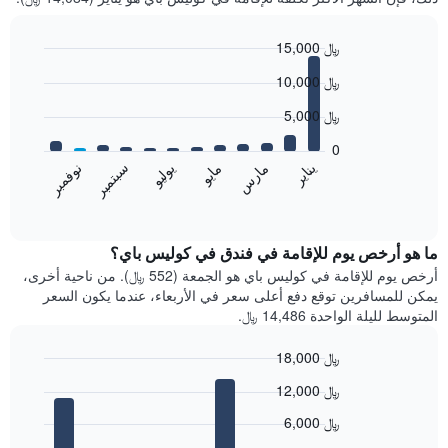
15,000 ﷼
Bar
Chart
10,000 ﷼
graphic.
chart
with
5,000 ﷼
12
bars.
0
مايو
نوفمبر
مارس
سبتمبر
يناير
يوليو
يعرض
المخطط
End
of
التالي
interactive
متوسط
chart
سعر
ما هو أرخص يوم للإقامة في فندق في كوليس باي؟
غرفة
أرخص يوم للإقامة في كوليس باي هو الجمعة (552 ﷼). من ناحية أخرى،
كل
يمكن للمسافرين توقع دفع أعلى سعر في الأربعاء، عندما يكون السعر
شهر
المتوسط لليلة الواحدة 14,486 ﷼.
يتضمن
المخطط
18,000 ﷼
1
Bar
محور
Chart
12,000 ﷼
graphic.
chart
X
with
الذي
6,000 ﷼
7
يعرض
bars.