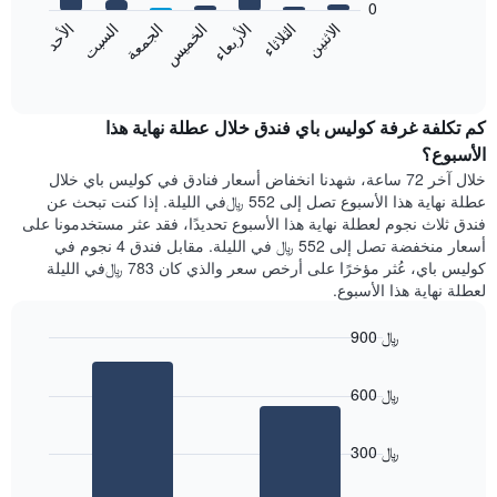
0
الشهور.
الجمعة
الخميس
الأربعاء
الثلاثاء
الاثنين
الأحد
السبت
يتضمن
يعرض
المخطط
المخطط
End
التالي
of
التالي
interactive
1
متوسط
chart
محور
سعر
كم تكلفة غرفة كوليس باي فندق خلال عطلة نهاية هذا
Y
غرفة
الأسبوع؟
الذي
كل
خلال آخر 72 ساعة، شهدنا انخفاض أسعار فنادق في كوليس باي خلال
يعرض
يوم
عطلة نهاية هذا الأسبوع تصل إلى 552 ﷼في الليلة. إذا كنت تبحث عن
متوسط
في
سعر
فندق ثلاث نجوم لعطلة نهاية هذا الأسبوع تحديدًا، فقد عثر مستخدمونا على
الأسبوع
غرفة
أسعار منخفضة تصل إلى 552 ﷼ في الليلة. مقابل فندق 4 نجوم في
يتضمن
كوليس باي، عُثر مؤخرًا على أرخص سعر والذي كان 783 ﷼في الليلة
المخطط
لعطلة نهاية هذا الأسبوع.
1
محور
X
900 ﷼
الذي
Bar
Chart
يعرض
graphic.
chart
600 ﷼
أيام
with
2
الأسبوع.
bars.
يتضمن
300 ﷼
المخطط
يعرض
التالي