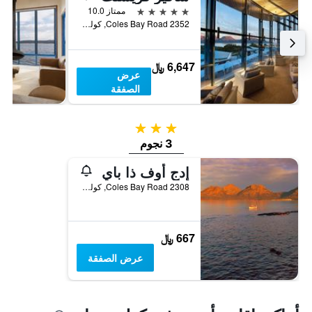
5 نجوم
ممتاز 10.0
3
2352 Coles Bay Road, كوليس باي, TAS, أستراليا
أيام
6,647 ﷼
عرض
الصفقة
3 نجوم
3 نجوم
إدج أوف ذا باي
2308 Coles Bay Road, كوليس باي, TAS, أستراليا
667 ﷼
عرض الصفقة