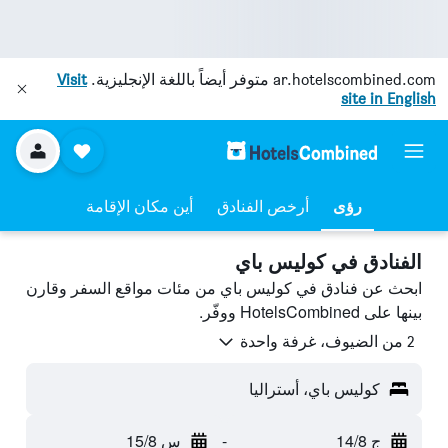
ar.hotelscombined.com
متوفر أيضاً باللغة الإنجليزية.
Visit
site in English
رؤى
أرخص الفنادق
أين مكان الإقامة
الفنادق في كوليس باي
ابحث عن فنادق في كوليس باي من مئات مواقع السفر وقارن
بينها على HotelsCombined ووفّر.
2 من الضيوف، غرفة واحدة
كوليس باي، أستراليا
ج 14/8
-
س 15/8