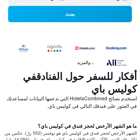
بحث
...والمزيد
أفكار للسفر حول الفنادقفي
كوليس باي
استخدم نصائح HotelsCombined التي تدعمها البيانات لمساعدتك
في العثور على فندقك التالي في كوليس باي.
ما هو الشهر الأرخص لحجز فندق في كوليس باي؟
الشهر الأرخص لحجز فندق في كوليس باي هو نوفمبر (552 ﷼). عكس من
ذلك، فإن الشهر الأكثر تكلفة للإقامة في كوليس باي هو يناير (14,084 ﷼).