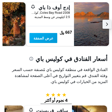
محور
إدج أوف ذا باي
X
الذي
2308 Coles Bay Road, كوليس باي, TAS, أستراليا
يعرض
2.5 كيلومتر عن وسط المدينة
فئات
الفنادق
بالنجوم.
667 ﷼
يتضمن
عرض الصفقة
المخطط
1
محور
Y
أسعار الفنادق في كوليس باي
الذي
يعرض
متوسط
الفنادق الواقعة في منطقة كوليس باي مُصنفة حسب السعر
سعر
وفئة الفندق. قم بتغيير التواريخ في أعلى الصفحة لمشاهدة
غرفة
المزيد من الخيارات في كوليس باي.
في
عطلة
نهاية
4 نجوم
هذا
4 نجوم أو أكثر
الأسبوع
خلال
سافير فريسنت
آخر