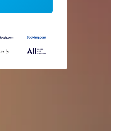
...والمز