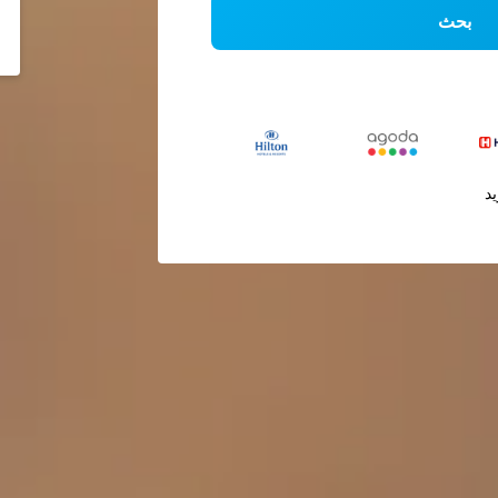
بحث
يد