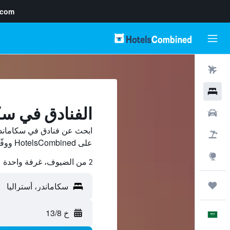
.com
رحلات طيران
فنادق
الفنادق في سك
سيارات
ابحث عن فنادق في سكاماندر
حزم العروض
على HotelsCombined ووفّر.
استكشاف
2 من الضيوف، غرفة واحدة
رحلات
خ 13/8
العَرَبِيَّة