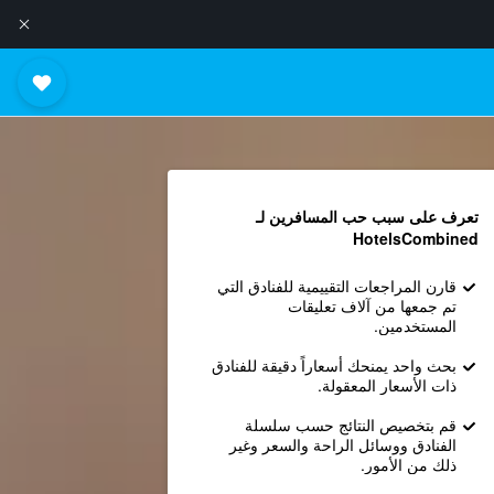
تعرف على سبب حب المسافرين لـ
HotelsCombined
قارن المراجعات التقييمية للفنادق التي
تم جمعها من آلاف تعليقات
المستخدمين.
بحث واحد يمنحك أسعاراً دقيقة للفنادق
ذات الأسعار المعقولة.
قم بتخصيص النتائج حسب سلسلة
الفنادق ووسائل الراحة والسعر وغير
ذلك من الأمور.