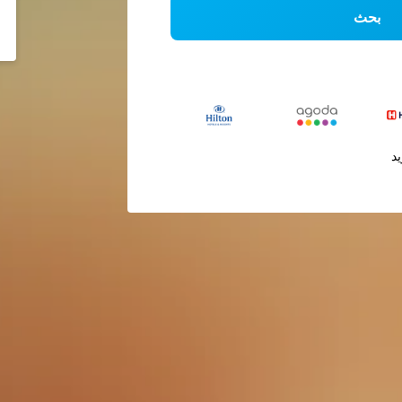
بحث
يد