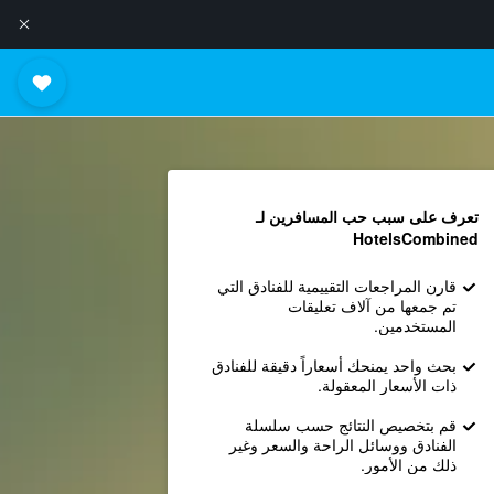
تعرف على سبب حب المسافرين لـ
HotelsCombined
قارن المراجعات التقييمية للفنادق التي
تم جمعها من آلاف تعليقات
المستخدمين.
بحث واحد يمنحك أسعاراً دقيقة للفنادق
ذات الأسعار المعقولة.
قم بتخصيص النتائج حسب سلسلة
الفنادق ووسائل الراحة والسعر وغير
ذلك من الأمور.