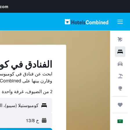
.com
رحلات طيران
فنادق
الفنادق في كوم
سيارات
ابحث عن فنادق في كومبوستي
حزم العروض
وقارن بينها على HotelsCombined ووفّر.
استكشاف
2 من الضيوف، غرفة واحدة
رحلات
خ 13/8
العَرَبِيَّة