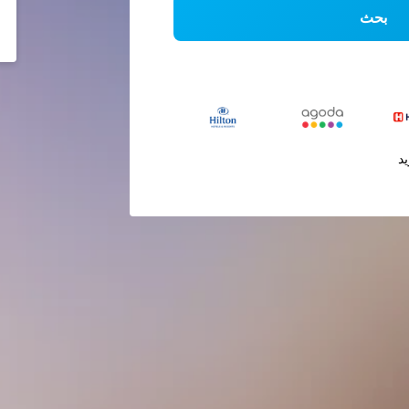
بحث
يد