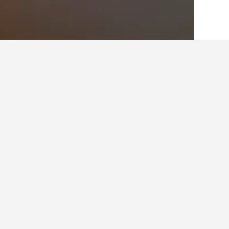
الصفحة الرئيسية
أستراليا
108,581
نيو ساو
حقائق حول الإقام
ما هي المدن الأخرى التي يمكنك الإقامة
بالإضافة إلى كونكورد ويست، يختار المسا
كم عدد الفنادق الموجودة في كونكور