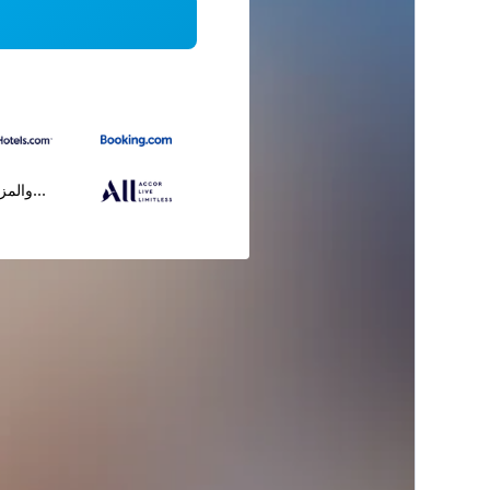
...والمز