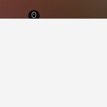
ث ويلز
37,005
Inner West
5,894
كونكورد ويست
1
ة في كونكورد ويست
 فيها عند زيارة نيو ساوث ويلز؟
فرون زيارة سيدني عند زيارة نيو ساوث ويلز. يعد نيوكاسل أيضاً خياراً ر
د ويست؟