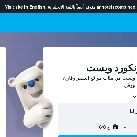
ar.hotelscombined
متوفر أيضاً باللغة الإنجليزية.
Visit site in English
ونكورد ويست
 ويست من مئات مواقع السفر وقارن
-
ح 16/8