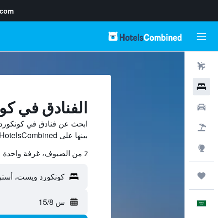
.com
رحلات طيران
فنادق
الفنادق في ك
سيارات
ابحث عن فنادق في كونكورد
حزم العروض
بينها على HotelsCombined ووفّر.
استكشاف
2 من الضيوف، غرفة واحدة
رحلات
س 15/8
العَرَبِيَّة