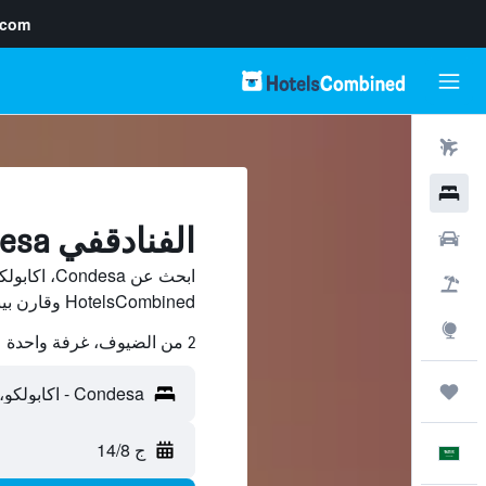
.com
رحلات طيران
فنادق
الفنادقفي Condesa, اكابولكو
سيارات
ابحث عن sa
حزم العروض
HotelsCombined وقارن بينها ووفّر.
استكشاف
2 من الضيوف، غرفة واحدة
رحلات
ج 14/8
العَرَبِيَّة