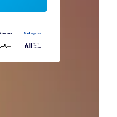
...والمز