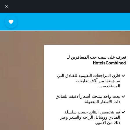
تعرف على سبب حب المسافرين لـ
HotelsCombined
قارن المراجعات التقييمية للفنادق التي
تم جمعها من آلاف تعليقات
المستخدمين.
بحث واحد يمنحك أسعاراً دقيقة للفنادق
ذات الأسعار المعقولة.
قم بتخصيص النتائج حسب سلسلة
الفنادق ووسائل الراحة والسعر وغير
ذلك من الأمور.