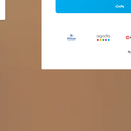
بحث
يد