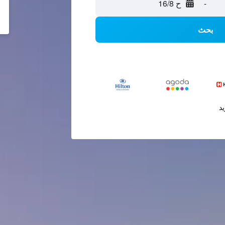
-
ح 16/8
بحث
يد