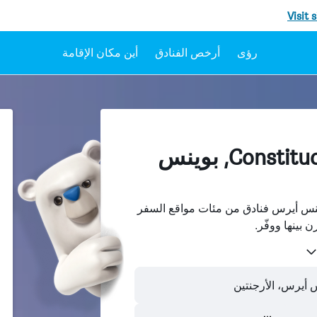
Visit 
رؤى
أرخص الفنادق
أين مكان الإقامة
الفنادقفي Constitución, بوينس
ن Constitución، بوينس أيرس فنادق من مئات مواقع السفر