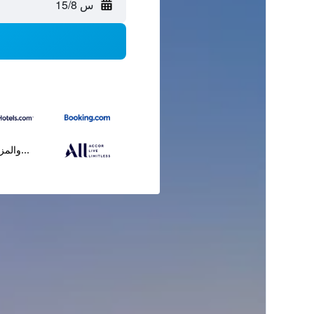
س 15/8
...والمز