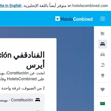
ar.hotelscombined.com
متوفر أيضاً باللغة الإنجليزية.
site in English
رحلات طيران
فنادق
سيارات
أيرس
حزم العروض
ابحث ع
استكشاف
على HotelsCombined وقارن بينها ووفّر.
2 من الضيوف، غرفة واحدة
رحلات
Constitución - بوينس أيرس، الأرجنتين
العَرَبِيَّة