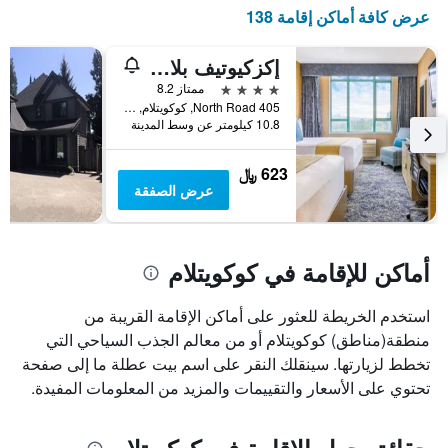
X
عرض كافة أماكن إقامة 138
الذي
يعرض
أيام
إكزكيوتيف بلازا هوتل مترو فانكوفر
الأسبوع.
4 نجوم
ممتاز 8.2
يتضمن
405 North Road, كوكويتلام, BC, كندا
المخطط
10.8 كيلومتر عن وسط المدينة
التالي
1
623 ﷼
محور
عرض الصفقة
Y
الذي
يعرض
متوسط
أماكن للإقامة في كوكويتلام
سعر
غرفة
استخدم الخريطة للعثور على أماكن الإقامة القريبة من
منطقة(مناطق) كوكويتلام أو من معالم الجذب السياحي التي
تخطط لزيارتها. سينقلك النقر على اسم بيت عطلة ما إلى صفحة
تحتوي على الأسعار والتقييمات والمزيد من المعلومات المفيدة.