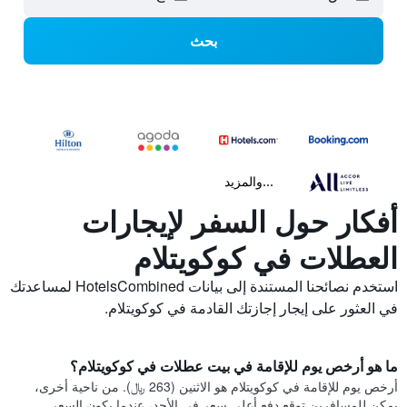
بحث
...والمزيد
أفكار حول السفر لإيجارات
العطلات في كوكويتلام
استخدم نصائحنا المستندة إلى بيانات HotelsCombined لمساعدتك
في العثور على إيجار إجازتك القادمة في كوكويتلام.
ما هو أرخص يوم للإقامة في بيت عطلات في كوكويتلام؟
أرخص يوم للإقامة في كوكويتلام هو الاثنين (263 ﷼). من ناحية أخرى،
يمكن للمسافرين توقع دفع أعلى سعر في الأحد، عندما يكون السعر