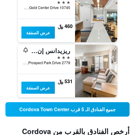
3 نجوم
10745 Gold Center Drive, رانتشو كوردوفا, CA, الولايات المتحدة الأميريكية
460 ﷼
عرض الصفقة
ريزيدانس إن باي ماريوت ساكرامينتو رانتشو كوردوفا
3 نجوم
2779 Prospect Park Drive, رانتشو كوردوفا, CA, الولايات المتحدة الأميريكية
531 ﷼
عرض الصفقة
جميع الفنادق الـ 5 قرب Cordova Town Center
أرخص الفنادق بالقرب من Cordova