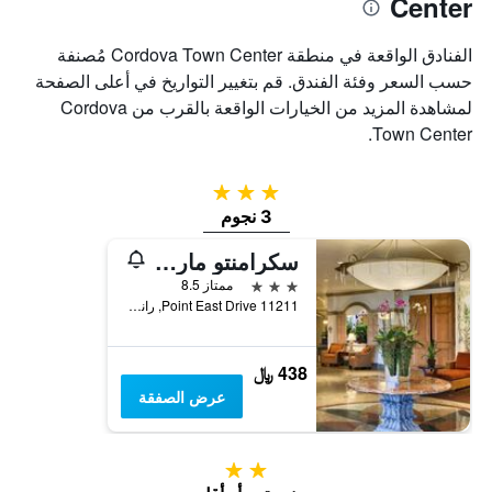
Center
الفنادق الواقعة في منطقة Cordova Town Center مُصنفة
حسب السعر وفئة الفندق. قم بتغيير التواريخ في أعلى الصفحة
لمشاهدة المزيد من الخيارات الواقعة بالقرب من Cordova
Town Center.
3 نجوم
3 نجوم
سكرامنتو ماريوت رانشو كوردوفا
3 نجوم
ممتاز 8.5
11211 Point East Drive, رانتشو كوردوفا, CA, الولايات المتحدة الأميريكية
438 ﷼
عرض الصفقة
2 نجمتين