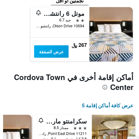
نجمتين أو أقل
موتل 6 رانتشو كوردوفا، كاليفورنيا - رانتشو كوردوفا إيست
2 نجمتين
جيد 6.7
10694 Olson Drive, رانتشو كوردوفا, CA, الولايات المتحدة الأميريكية
267 ﷼
عرض الصفقة
أماكن إقامة أخرى في Cordova Town
Center
عرض كافة أماكن إقامة 5
سكرامنتو ماريوت رانشو كوردوفا
3 نجوم
ممتاز 8.5
11211 Point East Drive, رانتشو كوردوفا, CA, الولايات المتحدة الأميريكية
3.6 كيلومتر عن وسط المدينة