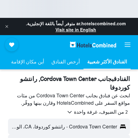
ar.hotelscombined.com
متوفر أيضاً باللغة الإنجليزية.
Visit site in English
أرخص الفنادق
أين مكان الإقامة
الفنادقبجانب Cordova Town Center, رانتشو
كوردوفا
ابحث عن فنادق بجانب Cordova Town Center من مئات
مواقع السفر على HotelsCombined وقارن بينها ووفّر.
2 من الضيوف، غرفة واحدة
Cordova Town Center - رانتشو كوردوفا، CA، الولايات المتحدة الأميريكية