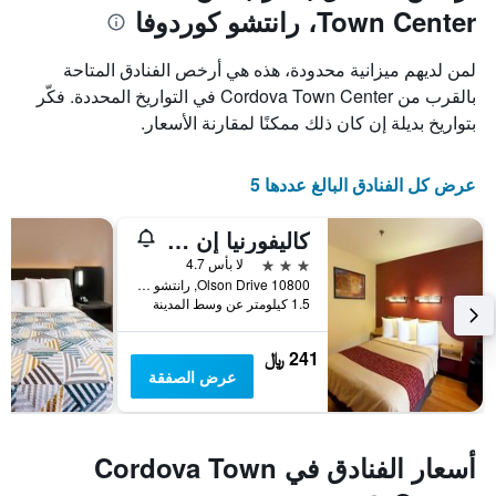
Town Center، رانتشو كوردوفا
لمن لديهم ميزانية محدودة، هذه هي أرخص الفنادق المتاحة
بالقرب من Cordova Town Center في التواريخ المحددة. فكّر
بتواريخ بديلة إن كان ذلك ممكنًا لمقارنة الأسعار.
عرض كل الفنادق البالغ عددها 5
كاليفورنيا إن آند سويتس رانشو كوردوفا ساكرامينتو
3 نجوم
لا بأس 4.7
10800 Olson Drive, رانتشو كوردوفا, CA, الولايات المتحدة الأميريكية
1.5 كيلومتر عن وسط المدينة
241 ﷼
عرض الصفقة
أسعار الفنادق في Cordova Town