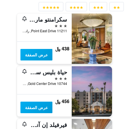
سكرامنتو ماريوت رانشو كوردوفا
3 نجوم
11211 Point East Drive, رانتشو كوردوفا, CA, الولايات المتحدة الأميريكية
438 ﷼
عرض الصفقة
حياة بليس ساكرامنتو/رانشو كوردوفا
3 نجوم
10744 Gold Center Drive, رانتشو كوردوفا, CA, الولايات المتحدة الأميريكية
456 ﷼
عرض الصفقة
فيرفيلد إن آند سويتس رانشو كوردوفا