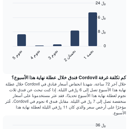
24 ﷼
Bar
Chart
graphic.
chart
16 ﷼
with
5
bars.
8 ﷼
يعرض
المخطط
0
التالي
ن
م
ن
ن
ن
ة
ن
م
ن
م
متوسط
3
ج
و
1
ج
م
5
ج
و
4
ج
و
2
ج
م
ت
ا
End
سعر
of
الغرفة
interactive
هذه
chart
كم تكلفة غرفة Cordovil فندق خلال عطلة نهاية هذا الأسبوع؟
الليلة
الذي
خلال آخر 72 ساعة، شهدنا انخفاض أسعار فنادق في Cordovil خلال عطلة
عُثر
نهاية هذا الأسبوع تصل إلى 6 ﷼في الليلة. إذا كنت تبحث عن فندق ثلاث
عليه
نجوم لعطلة نهاية هذا الأسبوع تحديدًا، فقد عثر مستخدمونا على أسعار
خلال
منخفضة تصل إلى 7 ﷼ في الليلة. مقابل فندق 4 نجوم في Cordovil، عُثر
آخر
مؤخرًا على أرخص سعر والذي كان 11 ﷼في الليلة لعطلة نهاية هذا
3
الأسبوع.
أيام
مع
36 ﷼
التصنيف