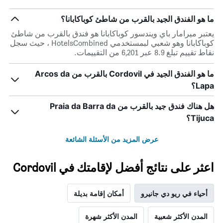
مع
الذي
التصنيف
عُثر
ما هو الفندق الجيد بالقرب من شاطئ كوباكابانا؟
حسب
عليه
النجوم
يعتبر ميرامار باي ويندسور كوباكابانا هو فندق بالقرب من شاطئ
خلال
يتضمن
كوباكابانا وهو شعبي لبمستخدمي HotelsCombined ، حيث سجل
آخر
المخطط
نقاط تقييم تبلغ 8.9 عبر 6,201 من التقييمات.
3
1
أيام
محور
ما هو الفندق الجيد في Cordovil بالقرب من Arcos da
X
Lapa؟
الذي
يعرض
هل هناك فندق جيد بالقرب من Praia da Barra da
فئات
الفنادق
Tijuca؟
بالنجوم.
يتضمن
عرض المزيد من الأسئلة الشائعة
المخطط
1
محور
اعثر على نتائج أفضل لإقامتك في Cordovil
Y
الذي
يعرض
أحياء في ريو دي جانيرو
أمكان إقامة بديلة
متوسط
سعر
المدن الأكثر شعبية
المدن الأكثر شهرة
غرفة