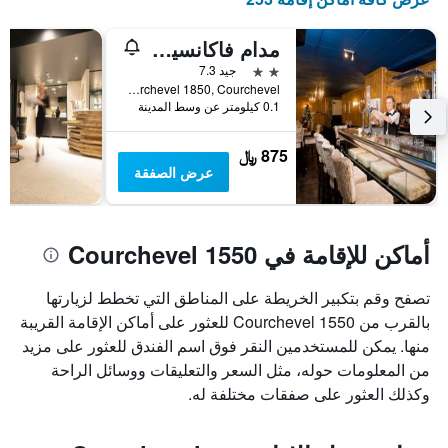
مدام فاكانسيز - فندق كورشوفيل أوليمبيك
2 نجمتين
جيد 7.3
Rue de Tovets, Courchevel 1850, Courchevel, إقايم سافوا, فرنسا
0.1 كيلومتر عن وسط المدينة
875 ﷼
عرض الصفقة
أماكن للإقامة في Courchevel 1550
تصفح وقم بتكبير الخريطة على المناطق التي تخطط لزيارتها
بالقرب من Courchevel 1550 للعثور على أماكن الإقامة القريبة
منها. يمكن للمستخدمين النقر فوق اسم الفندق للعثور على مزيد
من المعلومات حوله، مثل السعر والتعليقات ووسائل الراحة
وكذلك العثور على صفقات مختلفة له.