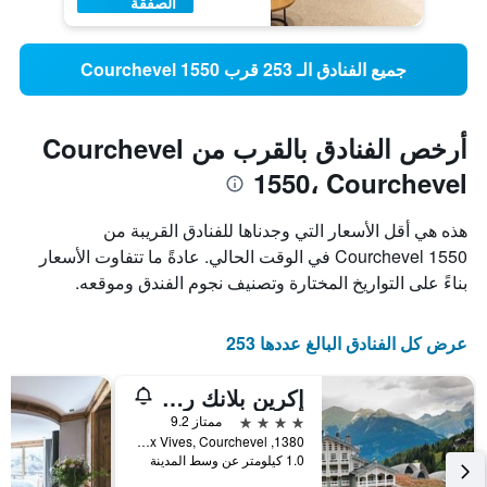
الصفقة
جميع الفنادق الـ 253 قرب Courchevel 1550
أرخص الفنادق بالقرب من Courchevel
1550، Courchevel
هذه هي أقل الأسعار التي وجدناها للفنادق القريبة من
Courchevel 1550 في الوقت الحالي. عادةً ما تتفاوت الأسعار
بناءً على التواريخ المختارة وتصنيف نجوم الفندق وموقعه.
عرض كل الفنادق البالغ عددها 253
إكرين بلانك ريزورت كورشيفيل
4 نجوم
ممتاز 9.2
1380, Route Des Eaux Vives, Courchevel, إقايم سافوا, فرنسا
1.0 كيلومتر عن وسط المدينة