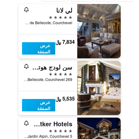
لي لانا
5 نجوم
Route de Bellecote, Courchevel, إقايم سافوا, فرنسا
7,834 ﷼
عرض
الصفقة
سن لودج هوتل كورشيفيل 1850
5 نجوم
269 Rue De Bellecote, Courchevel, إقايم سافوا, فرنسا
5,535 ﷼
عرض
الصفقة
Apogee Courchevel, Oetker Hotels
5 نجوم
5 Rue Emile Allais, Jardin Alpin, Courchevel, إقايم سافوا, فرنسا