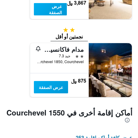
3,867 ﷼
عرض
الصفقة
2 نجمتين
نجمتين أو أقل
مدام فاكانسيز - فندق كورشوفيل أوليمبيك
2 نجمتين
جيد 7.3
Rue de Tovets, Courchevel 1850, Courchevel, إقايم سافوا, فرنسا
875 ﷼
عرض الصفقة
أماكن إقامة أخرى في Courchevel 1550
عرض كافة أماكن إقامة 253