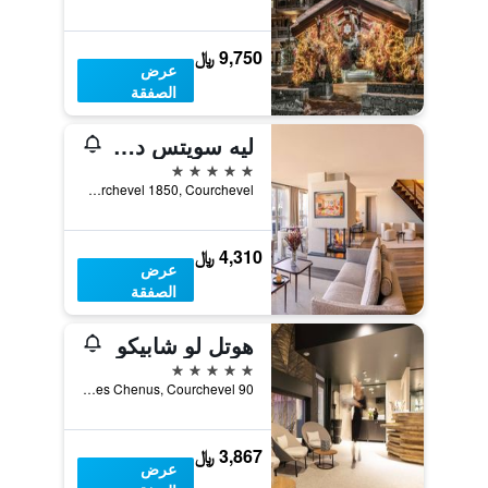
9,750 ﷼
عرض
الصفقة
ليه سويتس دي لا بوتينير
5 نجوم
Rue de Plantret, Courchevel 1850, Courchevel, إقايم سافوا, فرنسا
4,310 ﷼
عرض
الصفقة
هوتل لو شابيكو
5 نجوم
90 Route Des Chenus, Courchevel, إقايم سافوا, فرنسا
3,867 ﷼
عرض