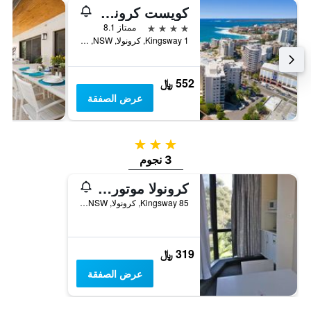
كويست كرونولا بيتش
4 نجوم
ممتاز 8.1
1 Kingsway, كرونولا, NSW, أستراليا
552 ﷼
عرض الصفقة
3 نجوم
3 نجوم
كرونولا موتور إن
85 Kingsway, كرونولا, NSW, أستراليا
319 ﷼
عرض الصفقة