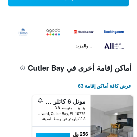
...والمزيد
أماكن إقامة أخرى في Cutler Bay
عرض كافة أماكن إقامة 63
موتل 6 كاتلر باي، فلوريدا
2 نجمتين
متوسط 3.8
10775 Caribbean Boulevard, Cutler Bay, FL, الولايات المتحدة الأميريكية
2.8 كيلومتر عن وسط المدينة
256 ﷼