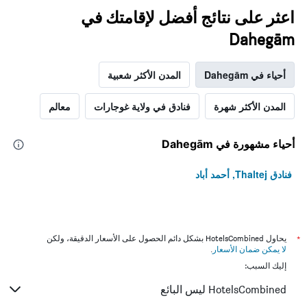
اعثر على نتائج أفضل لإقامتك في
Dahegām
أحياء في Dahegām
المدن الأكثر شعبية
المدن الأكثر شهرة
فنادق في ولاية غوجارات
معالم
أحياء مشهورة في Dahegām
فنادق Thaltej, أحمد أباد
*
يحاول HotelsCombined بشكل دائم الحصول على الأسعار الدقيقة، ولكن
لا يمكن ضمان الأسعار
.
إليك السبب:
HotelsCombined ليس البائع