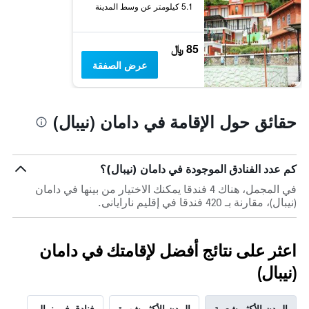
5.1 كيلومتر عن وسط المدينة
85 ﷼
عرض الصفقة
حقائق حول الإقامة في دامان (نيبال)
كم عدد الفنادق الموجودة في دامان (نيبال)؟
في المجمل، هناك 4 فندقا يمكنك الاختيار من بينها في دامان
(نيبال)، مقارنة بـ 420 فندقا في إقليم نارايانى.
اعثر على نتائج أفضل لإقامتك في دامان
(نيبال)
المدن الأكثر شعبية
المدن الأكثر شهرة
فنادق في نيبال