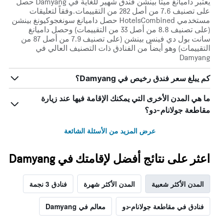
يعتبر داميانغ ميتا بينشن فندق شهير للغاية في Damyang حصل
على تصنيف 7.6 من أصل 282 من التقييمات.وفقاً لتعليقات
مستخدمي HotelsCombined حصل داميانغ سونغجوكيونغ بينشن
(على تصنيف 8.8 من أصل 33 من التقييمات) وحصل داميانغ
سانت بول دي فينس بينشن (على تصنيف 7.9 من أصل 87 من
التقييمات) وهو أيضاً من الفنادق ذات التصنيف العالي في
Damyang
كم يبلغ سعر فندق رخيص في Damyang؟
ما هي المدن الأخرى التي يمكنك الإقامة فيها عند زيارة
مقاطعة جولانام-دو؟
عرض المزيد من الأسئلة الشائعة
اعثر على نتائج أفضل لإقامتك في Damyang
المدن الأكثر شعبية
المدن الأكثر شهرة
فنادق 3 نجمة
فنادق في مقاطعة جولانام-دو
معالم في Damyang