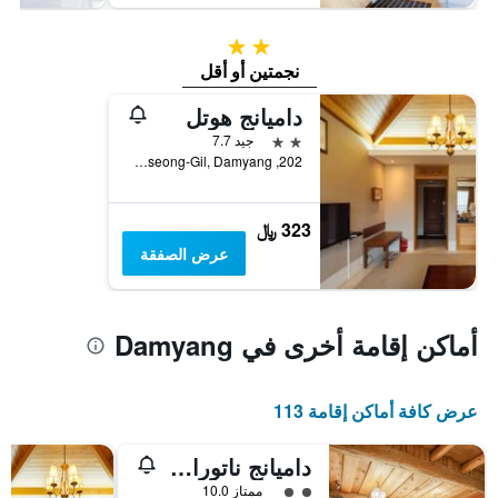
2 نجمتين
نجمتين أو أقل
داميانج هوتل
2 نجمتين
جيد 7.7
202, Geumseongsanseong-Gil, Damyang, كوريا الجنوبية
323 ﷼
عرض الصفقة
أماكن إقامة أخرى في Damyang
عرض كافة أماكن إقامة 113
داميانج ناتورال ناديوري بنشن
تقييم فئة 2
ممتاز 10.0