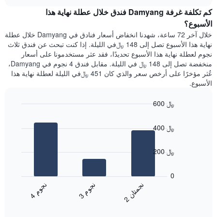
هذه
chart
محور
كم تكلفة غرفة Damyang فندق خلال عطلة نهاية هذا
الليلة
Y
الذي
الأسبوع؟
الذي
عُثر
خلال آخر 72 ساعة، شهدنا انخفاض أسعار فنادق في Damyang خلال عطلة
يعرض
عليه
نهاية هذا الأسبوع تصل إلى 148 ﷼في الليلة. إذا كنت تبحث عن فندق ثلاث
متوسط
خلال
نجوم لعطلة نهاية هذا الأسبوع تحديدًا، فقد عثر مستخدمونا على أسعار
سعر
آخر
منخفضة تصل إلى 148 ﷼ في الليلة. مقابل فندق 4 نجوم في Damyang،
غرفة
3
عُثر مؤخرًا على أرخص سعر والذي كان 451 ﷼في الليلة لعطلة نهاية هذا
أيام
الأسبوع.
مع
التصنيف
600 ﷼
حسب
النجوم
Bar
Chart
graphic.
يتضمن
chart
400 ﷼
with
المخطط
3
1
bars.
محور
200 ﷼
X
يعرض
التي
المخطط
0
تعرض
التالي
ن
م
ن
ن
ن
م
فئات
متوسط
3
ج
و
4
ج
و
الفنادق
2
ج
م
ت
ا
End
سعر
بالنجوم.
of
الغرفة
interactive
يتضمن