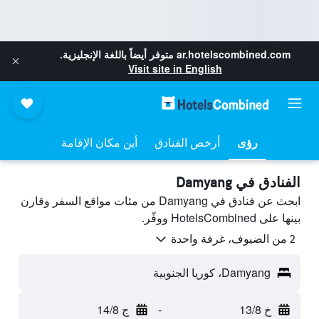
ar.hotelscombined.com
متوفر أيضاً باللغة الإنجليزية.
Visit site in English
رؤى
أرخص الفنادق
أين مكان الإقامة
الفنادق في Damyang
ابحث عن فنادق في Damyang من مئات مواقع السفر وقارن
بينها على HotelsCombined ووفّر.
2 من الضيوف، غرفة واحدة
Damyang، كوريا الجنوبية
خ 13/8
-
ج 14/8