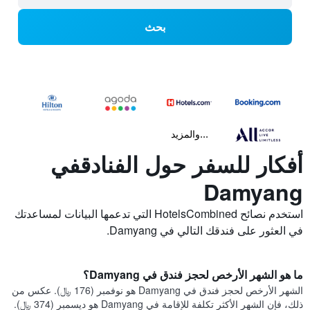
بحث
...والمزيد
أفكار للسفر حول الفنادقفي
Damyang
استخدم نصائح HotelsCombined التي تدعمها البيانات لمساعدتك
في العثور على فندقك التالي في Damyang.
ما هو الشهر الأرخص لحجز فندق في Damyang؟
الشهر الأرخص لحجز فندق في Damyang هو نوفمبر (176 ﷼). عكس من
ذلك، فإن الشهر الأكثر تكلفة للإقامة في Damyang هو ديسمبر (374 ﷼).