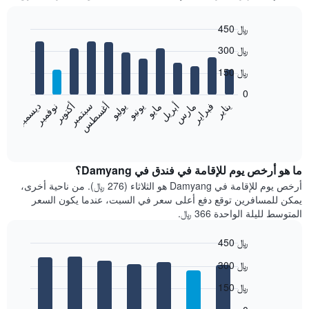
450 ﷼
Bar
Chart
300 ﷼
graphic.
chart
with
150 ﷼
12
bars.
0
فبراير
مايو
أغسطس
نوفمبر
يناير
أبريل
يوليو
أكتوبر
مارس
يونيو
سبتمبر
ديسمبر
يعرض
المخطط
End
of
التالي
interactive
متوسط
chart
سعر
ما هو أرخص يوم للإقامة في فندق في Damyang؟
غرفة
أرخص يوم للإقامة في Damyang هو الثلاثاء (276 ﷼). من ناحية أخرى،
كل
يمكن للمسافرين توقع دفع أعلى سعر في السبت، عندما يكون السعر
شهر
المتوسط لليلة الواحدة 366 ﷼.
يتضمن
المخطط
450 ﷼
1
Bar
محور
Chart
300 ﷼
graphic.
chart
X
with
الذي
150 ﷼
7
يعرض
bars.