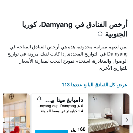
الإقامة
الفنادق
يتضمن
بالنجوم.
يتضمن
المخطط
1
المخطط
أرخص الفنادق في Damyang، كوريا
1
محور
الجنوبية
X
محور
Y
الذي
الذي
يعرض
لمن لديهم ميزانية محدودة، هذه هي أرخص الفنادق المتاحة في
عدد
يعرض
Damyang في التواريخ المحددة. إذا كانت لديك مرونة في تواريخ
الأيام
متوسط
الوصول والمغادرة، استخدم نموذج البحث لمقارنة الأسعار
قبل
سعر
غرفة
الإقامة
للتواريخ الأخرى.
في
يتضمن
عطلة
المخطط
نهاية
التالي
عرض كل الفنادق البالغ عددها 113
1
هذا
محور
الأسبوع
داميانغ ميتا بينشن
Y
خلال
آخر
الذي
4-6, Metapeurobangseu 3-gil, Damyang-eup, Damyang, كوريا الجنوبية
1.4 كيلومتر عن وسط المدينة
3
يعرض
أيام
متوسط
سعر
غرفة
160 ﷼