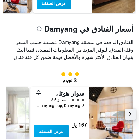
عرض الصفقة
أسعار الفنادق في Damyang
الفنادق الواقعة في منطقة Damyang مُصنفة حسب السعر
وفئة الفندق. لنوفر المزيد من المعلومات المفيدة، قمنا أيضًا
بتبيان الفنادق الأكثر شهرة والأفضل قيمة ضمن كل فئة فندق.
تقييم فئة 3
3 نجوم
سوار هوتل
تقييم فئة 3
ممتاز 8.5
2, Metapeurobangseu 3-gil, Damyang-eup, Damyang, كوريا الجنوبية
167 ﷼
عرض الصفقة