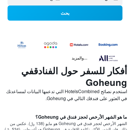
بحث
...والمزيد
أفكار للسفر حول الفنادقفي
Goheung
استخدم نصائح HotelsCombined التي تدعمها البيانات لمساعدتك
في العثور على فندقك التالي في Goheung.
ما هو الشهر الأرخص لحجز فندق في Goheung؟
الشهر الأرخص لحجز فندق في Goheung هو مايو (138 ﷼). عكس من
ذلك، فإن الشهر الأكثر تكلفة للإقامة في Goheung هو أغسطس (534 ﷼).