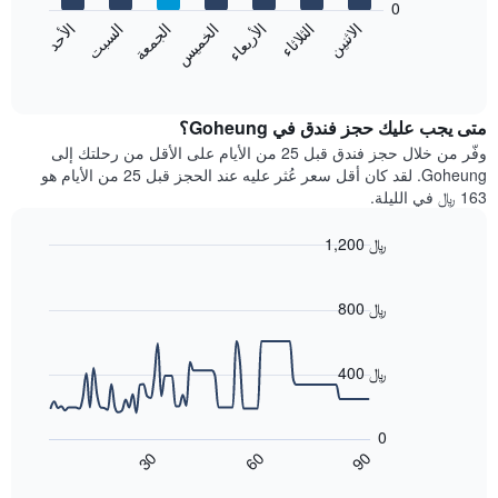
0
الشهور.
الاثنين
الثلاثاء
الأربعاء
الخميس
الجمعة
السبت
الأحد
يتضمن
يعرض
المخطط
المخطط
End
التالي
of
التالي
interactive
1
متوسط
chart
محور
سعر
متى يجب عليك حجز فندق في Goheung؟
Y
غرفة
وفّر من خلال حجز فندق قبل 25 من الأيام على الأقل من رحلتك إلى
الذي
كل
Goheung. لقد كان أقل سعر عُثر عليه عند الحجز قبل 25 من الأيام هو
يعرض
يوم
163 ﷼ في الليلة.
متوسط
في
سعر
الأسبوع
1,200 ﷼
غرفة
يتضمن
Line
المخطط
Chart
graphic.
chart
1
with
800 ﷼
محور
90
X
data
الذي
points.
400 ﷼
يعرض
أيام
يعرض
الأسبوع.
المخطط
0
يتضمن
التالي
60
90
30
المخطط
كيفية
End
of
التالي
تغير
interactive