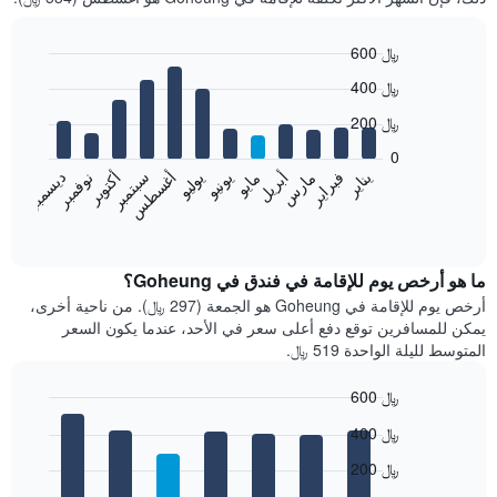
600 ﷼
Bar
Chart
400 ﷼
graphic.
chart
with
200 ﷼
12
bars.
0
فبراير
مايو
أغسطس
نوفمبر
يناير
أبريل
يوليو
أكتوبر
مارس
يونيو
سبتمبر
ديسمبر
يعرض
المخطط
End
of
التالي
interactive
متوسط
chart
سعر
ما هو أرخص يوم للإقامة في فندق في Goheung؟
غرفة
أرخص يوم للإقامة في Goheung هو الجمعة (297 ﷼). من ناحية أخرى،
كل
يمكن للمسافرين توقع دفع أعلى سعر في الأحد، عندما يكون السعر
شهر
المتوسط لليلة الواحدة 519 ﷼.
يتضمن
المخطط
600 ﷼
1
Bar
محور
Chart
400 ﷼
graphic.
chart
X
with
الذي
200 ﷼
7
يعرض
bars.