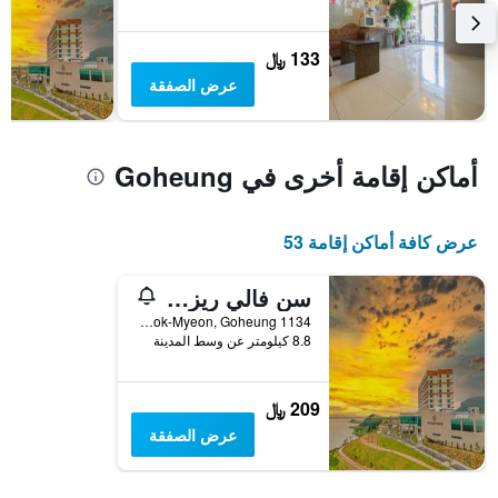
يعرض
متوسط
133 ﷼
سعر
غرفة
عرض الصفقة
أماكن إقامة أخرى في Goheung
عرض كافة أماكن إقامة 53
سن فالي ريزورت جوهيونج
1134 Goheungman-ro, Dodeok-Myeon, Goheung, كوريا الجنوبية
8.8 كيلومتر عن وسط المدينة
209 ﷼
عرض الصفقة