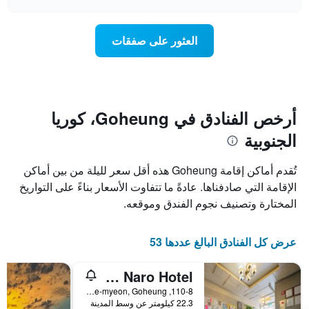
1
سعر
chart
محور
غرفة
Y
عند
العثور على صفقات
الذي
اقتراب
يعرض
تاريخ
متوسط
الإقامة
سعر
يتضمن
غرفة
المخطط
1
أرخص الفنادق في Goheung، كوريا
محور
الجنوبية
X
الذي
يعرض
تُقدم أماكن إقامة Goheung هذه أقل سعر لليلة من بين أماكن
عدد
الإقامة التي صادفناها. عادةً ما تتفاوت الأسعار بناءً على التواريخ
الأيام
المختارة وتصنيف نجوم الفندق وموقعه.
قبل
الإقامة
يتضمن
عرض كل الفنادق البالغ عددها 53
المخطط
التالي
1
Goheung Naro Hotel
محور
110-8, Narodohang-gil, Bongnae-myeon, Goheung, كوريا الجنوبية
Y
22.3 كيلومتر عن وسط المدينة
الذي