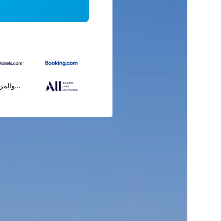
...والمز