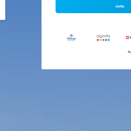
بحث
يد