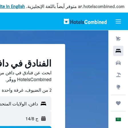
ar.hotelscombined.com
متوفر أيضاً باللغة الإنجليزية.
site in English
رحلات طيران
فنادق
الفنادق في دا
سيارات
ابحث عن فنادق في دافن من 
حزم العروض
HotelsCombined ووفّر.
استكشاف
2 من الضيوف، غرفة واحدة
رحلات
دافن، الولايات المتحد
ج 14/8
العَرَبِيَّة