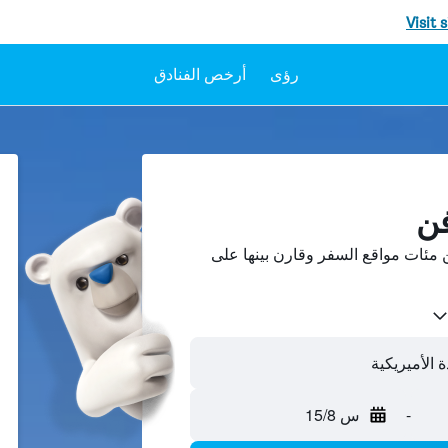
Visit 
رؤى
أرخص الفنادق
فن
مئات مواقع السفر وقارن بينها على
ة الأميريكية
-
س 15/8