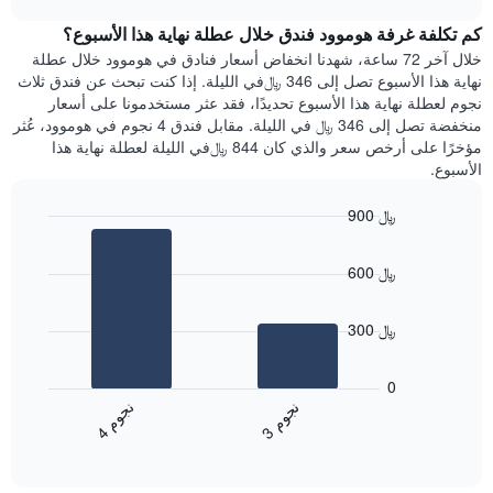
1
هذه
chart
محور
كم تكلفة غرفة هوموود فندق خلال عطلة نهاية هذا الأسبوع؟
الليلة
Y
الذي
خلال آخر 72 ساعة، شهدنا انخفاض أسعار فنادق في هوموود خلال عطلة
الذي
عُثر
نهاية هذا الأسبوع تصل إلى 346 ﷼في الليلة. إذا كنت تبحث عن فندق ثلاث
يعرض
عليه
نجوم لعطلة نهاية هذا الأسبوع تحديدًا، فقد عثر مستخدمونا على أسعار
متوسط
خلال
منخفضة تصل إلى 346 ﷼ في الليلة. مقابل فندق 4 نجوم في هوموود، عُثر
سعر
آخر
مؤخرًا على أرخص سعر والذي كان 844 ﷼في الليلة لعطلة نهاية هذا
غرفة
3
الأسبوع.
أيام
مع
900 ﷼
التصنيف
Bar
حسب
Chart
graphic.
chart
النجوم
600 ﷼
with
يتضمن
2
المخطط
bars.
1
300 ﷼
محور
يعرض
X
المخطط
0
التي
التالي
ن
م
ن
م
تعرض
متوسط
3
ج
و
4
ج
و
فئات
End
سعر
of
الفنادق
الغرفة
interactive
بالنجوم.
خلال
chart