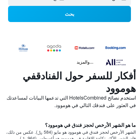
بحث
...والمزيد
أفكار للسفر حول الفنادقفي
هوموود
استخدم نصائح HotelsCombined التي تدعمها البيانات لمساعدتك
في العثور على فندقك التالي في هوموود.
ما هو الشهر الأرخص لحجز فندق في هوموود؟
الشهر الأرخص لحجز فندق في هوموود هو مايو (584 ﷼). عكس من ذلك،
فإن الشهر الأكثر تكلفة للإقامة في هوموود هو أغسطس (964 ﷼).