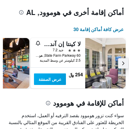
أماكن إقامة أخرى في هوموود, AL
عرض كافة أماكن إقامة 30
لا كينتا إن آند سويتس باي ويندام بيرمينجهام هوموود
3 نجوم
جيد 7.2
60 State Farm Parkway, هوموود, AL, الولايات المتحدة الأميريكية
2.5 كيلومتر عن وسط المدينة
254 ﷼
عرض الصفقة
أماكن للإقامة في هوموود
سواء كنت تزور هوموود بقصد الترفيه أو العمل، استخدم
الخريطة للعثور على الفنادق القريبة من الموقع المثالي بالنسبة