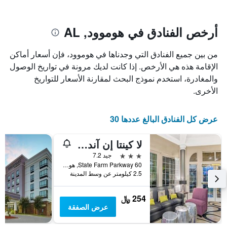
يتضمن
بالنجوم.
يتضمن
المخطط
1
المخطط
أرخص الفنادق في هوموود, AL
1
محور
X
محور
من بين جميع الفنادق التي وجدناها في هوموود، فإن أسعار أماكن
Y
الذي
الذي
يعرض
الإقامة هذه هي الأرخص. إذا كانت لديك مرونة في تواريخ الوصول
عدد
يعرض
والمغادرة، استخدم نموذج البحث لمقارنة الأسعار للتواريخ
الأيام
متوسط
الأخرى.
قبل
سعر
غرفة
الإقامة
في
يتضمن
عرض كل الفنادق البالغ عددها 30
عطلة
المخطط
نهاية
التالي
لا كينتا إن آند سويتس باي ويندام بيرمينجهام هوموود
1
هذا
محور
الأسبوع
3 نجوم
جيد 7.2
Y
خلال
60 State Farm Parkway, هوموود, AL, الولايات المتحدة الأميريكية
آخر
الذي
2.5 كيلومتر عن وسط المدينة
3
يعرض
أيام
متوسط
254 ﷼
سعر
عرض الصفقة
غرفة