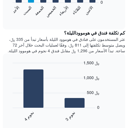
0
الشهور.
الاثنين
الثلاثاء
الأربعاء
الخميس
الجمعة
السبت
الأحد
يتضمن
يعرض
المخطط
المخطط
End
التالي
of
التالي
interactive
1
متوسط
chart
محور
سعر
كم تكلفة فندق في هوموودالليلة؟
Y
غرفة
عثر المستخدمون على فنادق في هوموود الليلة بأسعار تبدأ من 335 ﷼،
الذي
كل
ويصل متوسط تكلفتها إلى 811 ﷼، وفقًا لعمليات البحث خلال آخر 72
يعرض
يوم
ساعة. تبدأ الأسعار من 1,296 ﷼ مقابل فندق 4 نجوم في هوموود الليلة.
متوسط
في
سعر
الأسبوع
1,500 ﷼
غرفة
يتضمن
Bar
المخطط
Chart
graphic.
chart
1
1,000 ﷼
with
محور
2
X
bars.
الذي
500 ﷼
يعرض
يعرض
أيام
المخطط
0
الأسبوع.
التالي
ن
م
ن
م
يتضمن
متوسط
3
ج
و
4
ج
و
المخطط
End
سعر
of
التالي
الغرفة
interactive