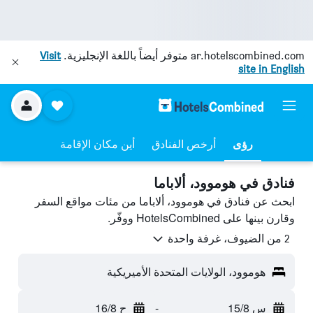
ar.hotelscombined.com
متوفر أيضاً باللغة الإنجليزية.
Visit
site in English
رؤى
أرخص الفنادق
أين مكان الإقامة
فنادق في هوموود، ألاباما
ابحث عن فنادق في هوموود، ألاباما من مئات مواقع السفر
وقارن بينها على HotelsCombined ووفّر.
2 من الضيوف، غرفة واحدة
هوموود، الولايات المتحدة الأميريكية
س 15/8
-
ح 16/8