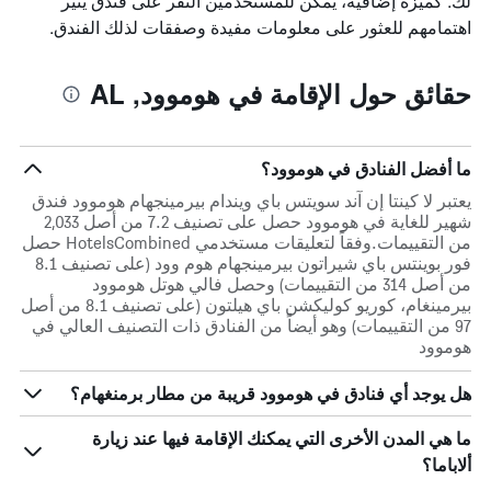
لك. كميزة إضافية، يمكن للمستخدمين النقر على فندق يثير
اهتمامهم للعثور على معلومات مفيدة وصفقات لذلك الفندق.
حقائق حول الإقامة في هوموود, AL
ما أفضل الفنادق في هوموود؟
يعتبر لا كينتا إن آند سويتس باي ويندام بيرمينجهام هوموود فندق
شهير للغاية في هوموود حصل على تصنيف 7.2 من أصل 2,033
من التقييمات.وفقاً لتعليقات مستخدمي HotelsCombined حصل
فور بوينتس باي شيراتون بيرمينجهام هوم وود (على تصنيف 8.1
من أصل 314 من التقييمات) وحصل فالي هوتل هوموود
بيرمينغام، كوريو كوليكشن باي هيلتون (على تصنيف 8.1 من أصل
97 من التقييمات) وهو أيضاً من الفنادق ذات التصنيف العالي في
هوموود
هل يوجد أي فنادق في هوموود قريبة من مطار برمنغهام؟
ما هي المدن الأخرى التي يمكنك الإقامة فيها عند زيارة
ألاباما؟