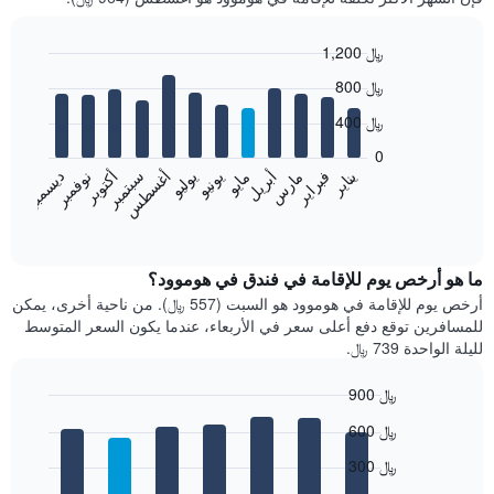
1,200 ﷼
Bar
Chart
800 ﷼
graphic.
chart
with
400 ﷼
12
bars.
0
فبراير
مايو
أغسطس
نوفمبر
يناير
أبريل
يوليو
أكتوبر
مارس
يونيو
سبتمبر
ديسمبر
يعرض
المخطط
End
of
التالي
interactive
متوسط
chart
سعر
ما هو أرخص يوم للإقامة في فندق في هوموود؟
غرفة
أرخص يوم للإقامة في هوموود هو السبت (557 ﷼). من ناحية أخرى، يمكن
كل
للمسافرين توقع دفع أعلى سعر في الأربعاء، عندما يكون السعر المتوسط
شهر
لليلة الواحدة 739 ﷼.
يتضمن
المخطط
900 ﷼
1
Bar
محور
Chart
600 ﷼
graphic.
chart
X
with
الذي
300 ﷼
7
يعرض
bars.