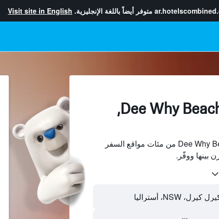
ar.hotelscombined
متوفر أيضاً باللغة الإنجليزية.
Visit site in English
الفنادقبجانب Dee Why Beach,
ابحث عن فنادق بجانب Dee Why Beach من مئات مواقع السفر