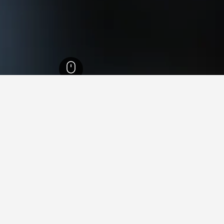
ث ويلز
36,998
سيدني
5,742
Northern Beaches
6,098
دي واي
29
each
Dee Wh
النبوي؟
نة (يبلغ تقييمه 8.6 / 10 من أصل 6,530 من التقييمات).