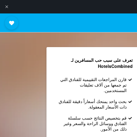
تعرف على سبب حب المسافرين لـ
HotelsCombined
قارن المراجعات التقييمية للفنادق التي
تم جمعها من آلاف تعليقات
المستخدمين.
بحث واحد يمنحك أسعاراً دقيقة للفنادق
ذات الأسعار المعقولة.
قم بتخصيص النتائج حسب سلسلة
الفنادق ووسائل الراحة والسعر وغير
ذلك من الأمور.