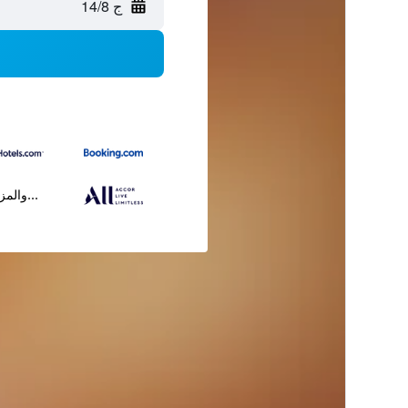
ج 14/8
...والمز