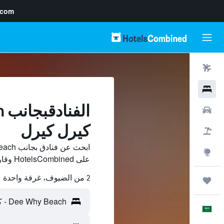
.com
رحلات طيران
فنادق
سيارات
كيرل كيرل
حزم العروض
استكشاف
على HotelsCombined وقارن بينها ووفّر.
2 من الضيوف، غرفة واحدة
رحلات
العَرَبِيَّة