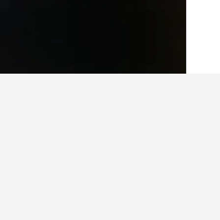
الصفحة الرئيسية
أستراليا
108,549
نيو ساو
حقائق حول الإقامة في y Beach
ما هو الفندق الجيد بالقرب من المسجد 
أفضل فندق بالقرب من المسجد النبوي هو بولمان زمزم المدي