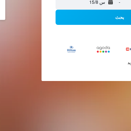
-
س 15/8
بحث
يد