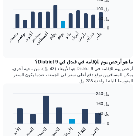
Bar
Chart
100 ﷼
graphic.
chart
with
50 ﷼
12
bars.
0
نوفمبر
فبراير
مايو
أغسطس
يناير
أبريل
يوليو
أكتوبر
مارس
يونيو
سبتمبر
ديسمبر
يعرض
المخطط
End
of
التالي
interactive
متوسط
chart
سعر
ما هو أرخص يوم للإقامة في فندق في District 9؟
غرفة
أرخص يوم للإقامة في District 9 هو الأربعاء (43 ﷼). من ناحية أخرى،
كل
يمكن للمسافرين توقع دفع أعلى سعر في الجمعة، عندما يكون السعر
شهر
المتوسط لليلة الواحدة 228 ﷼.
يتضمن
المخطط
240 ﷼
1
Bar
محور
Chart
160 ﷼
graphic.
chart
X
with
الذي
80 ﷼
7
يعرض
bars.
0
الشهور.
الاثنين
الثلاثاء
الأربعاء
الخميس
الجمعة
السبت
الأحد
يتضمن
يعرض
المخطط