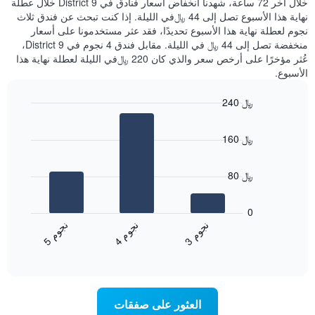
خلال آخر 72 ساعة، شهدنا انخفاض أسعار فنادق في District 9 خلال عطلة
الذي
عُثر
نهاية هذا الأسبوع تصل إلى 44 ﷼في الليلة. إذا كنت تبحث عن فندق ثلاث
يعرض
عليه
نجوم لعطلة نهاية هذا الأسبوع تحديدًا، فقد عثر مستخدمونا على أسعار
متوسط
خلال
منخفضة تصل إلى 44 ﷼ في الليلة. مقابل فندق 4 نجوم في District 9،
سعر
آخر
عُثر مؤخرًا على أرخص سعر والذي كان 220 ﷼في الليلة لعطلة نهاية هذا
غرفة
3
الأسبوع.
أيام
مع
240 ﷼
التصنيف
Bar
حسب
Chart
graphic.
chart
النجوم
160 ﷼
with
يتضمن
3
المخطط
bars.
1
80 ﷼
محور
يعرض
X
المخطط
0
التي
التالي
ن
م
ن
م
ن
م
تعرض
متوسط
4
ج
و
3
ج
و
5
ج
و
فئات
End
سعر
of
الفنادق
الغرفة
interactive
بالنجوم.
خلال
chart
يتضمن
عطلة
المخطط
نهاية
العثور على صفقات
1
هذا