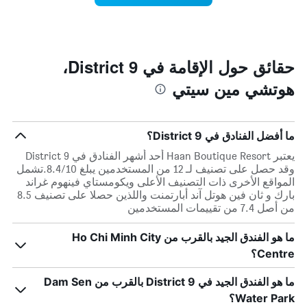
محور
الأسبوع
Y
الذي
الذي
عُثر
يعرض
عليه
متوسط
خلال
حقائق حول الإقامة في District 9،
سعر
آخر
الغرفة
هوتشي مين سيتي
3
هذه
أيام
الليلة
مع
الذي
التصنيف
عُثر
ما أفضل الفنادق في District 9؟
حسب
عليه
النجوم
يعتبر Haan Boutique Resort أحد أشهر الفنادق في District 9
خلال
يتضمن
وقد حصل على تصنيف لـ 12 من المستخدمين يبلغ 8.4/10.تشمل
آخر
المخطط
المواقع الأخرى ذات التصنيف الأعلى ويكومستاي فينهوم غراند
3
1
بارك و ثان فين هوتل آند أبارتمنت واللذين حصلا على تصنيف 8.5
أيام
محور
من أصل 7.4 من تقييمات المستخدمين
X
الذي
ما هو الفندق الجيد بالقرب من Ho Chi Minh City
يعرض
Centre؟
فئات
الفنادق
ما هو الفندق الجيد في District 9 بالقرب من Dam Sen
بالنجوم.
يتضمن
Water Park؟