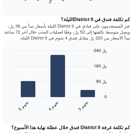
المخطط
End
التالي
of
التالي
interactive
1
متوسط
chart
محور
سعر
كم تكلفة فندق في District 9الليلة؟
Y
غرفة
عثر المستخدمون على فنادق في District 9 الليلة بأسعار تبدأ من 38 ﷼،
الذي
كل
ويصل متوسط تكلفتها إلى 52 ﷼، وفقًا لعمليات البحث خلال آخر 72 ساعة.
يعرض
يوم
تبدأ الأسعار من 220 ﷼ مقابل فندق 4 نجوم في District 9 الليلة.
متوسط
في
سعر
الأسبوع
240 ﷼
غرفة
يتضمن
Bar
المخطط
Chart
graphic.
chart
1
160 ﷼
with
محور
3
X
bars.
الذي
80 ﷼
يعرض
يعرض
أيام
المخطط
0
الأسبوع.
التالي
ن
م
ن
م
ن
م
يتضمن
متوسط
4
ج
و
3
ج
و
5
ج
و
المخطط
End
سعر
of
التالي
الغرفة
interactive
1
هذه
chart
محور
كم تكلفة غرفة District 9 فندق خلال عطلة نهاية هذا الأسبوع؟
الليلة
Y
الذي