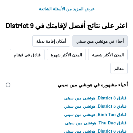
المخطط
1
عرض المزيد من الأسئلة الشائعة
محور
Y
الذي
اعثر على نتائج أفضل لإقامتك في District 9
يعرض
متوسط
سعر
أحياء في هوتشي مين سيتي
أمكان إقامة بديلة
غرفة
في
المدن الأكثر شعبية
المدن الأكثر شهرة
فنادق في فيتنام
عطلة
نهاية
معالم
هذا
الأسبوع
خلال
أحياء مشهورة في هوتشي مين سيتي
آخر
3
أيام
فنادق District 3, هوتشي مين سيتي
فنادق District 5, هوتشي مين سيتي
فنادق Binh Tan, هوتشي مين سيتي
فنادق Thu Duc, هوتشي مين سيتي
فنادق District 6, هوتشي مين سيتي