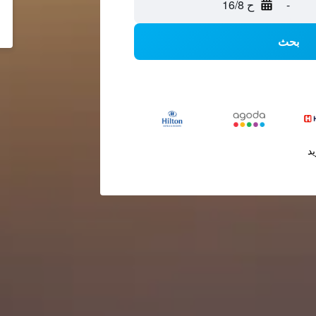
-
ح 16/8
بحث
يد