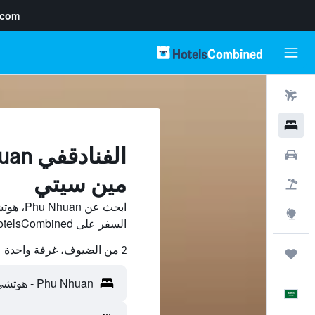
.com
رحلات طيران
فنادق
سيارات
مين سيتي
حزم العروض
ابحث عن
استكشاف
السفر على HotelsCombined وقارن بينها ووفّر.
2 من الضيوف، غرفة واحدة
رحلات
العَرَبِيَّة