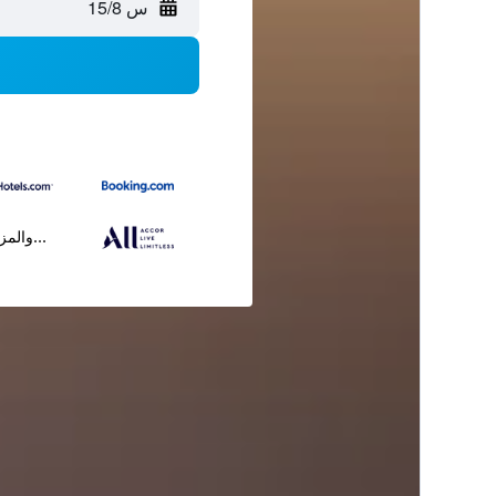
س 15/8
...والمز