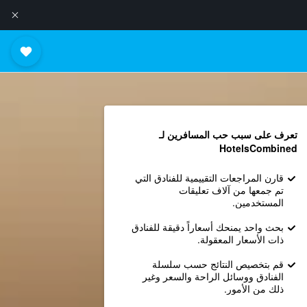
تعرف على سبب حب المسافرين لـ
HotelsCombined
قارن المراجعات التقييمية للفنادق التي
تم جمعها من آلاف تعليقات
المستخدمين.
بحث واحد يمنحك أسعاراً دقيقة للفنادق
ذات الأسعار المعقولة.
قم بتخصيص النتائج حسب سلسلة
الفنادق ووسائل الراحة والسعر وغير
ذلك من الأمور.