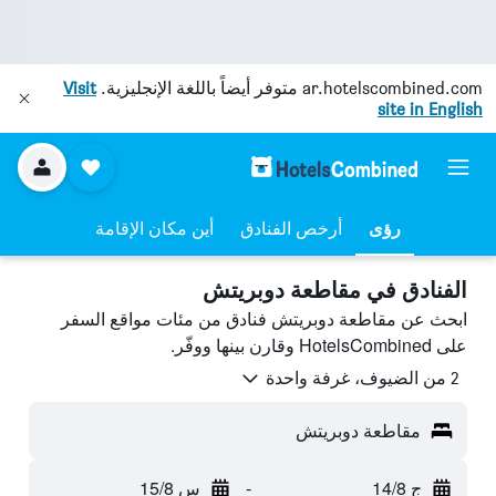
ar.hotelscombined.com
متوفر أيضاً باللغة الإنجليزية.
Visit
site in English
رؤى
أرخص الفنادق
أين مكان الإقامة
الفنادق في مقاطعة دوبريتش
ابحث عن مقاطعة دوبريتش فنادق من مئات مواقع السفر
على HotelsCombined وقارن بينها ووفّر.
2 من الضيوف، غرفة واحدة
مقاطعة دوبريتش
ج 14/8
-
س 15/8