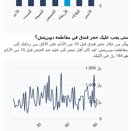
يعرض
bars.
0
الشهور.
الاثنين
الخميس
الأحد
الأربعاء
السبت
الثلاثاء
الجمعة
يتضمن
يعرض
المخطط
المخطط
End
التالي
of
التالي
interactive
1
متوسط
chart
محور
سعر
متى يجب عليك حجز فندق في مقاطعة دوبريتش؟
Y
غرفة
وفّر من خلال حجز فندق قبل 16 من الأيام على الأقل من رحلتك إلى
الذي
كل
مقاطعة دوبريتش. لقد كان أقل سعر عُثر عليه عند الحجز قبل 16 من الأيام
يعرض
يوم
هو 184 ﷼ في الليلة.
متوسط
في
سعر
الأسبوع
1,500 ﷼
غرفة
يتضمن
Line
المخطط
Chart
graphic.
chart
1
with
1,000 ﷼
محور
90
X
data
الذي
points.
500 ﷼
يعرض
أيام
يعرض
الأسبوع.
المخطط
0
يتضمن
التالي
60
90
30
المخطط
كيفية
End
of
التالي