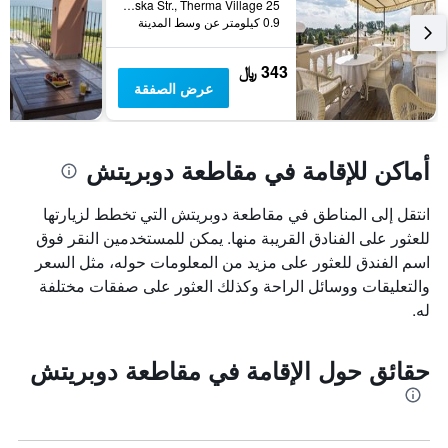
25 Primorska Str., Therma Village, كرانيفو, بلغاريا
الذي
0.9 كيلومتر عن وسط المدينة
يعرض
متوسط
سعر
343 ﷼
غرفة
عرض الصفقة
أماكن للإقامة في مقاطعة دوبريتش
انتقل إلى المناطق في مقاطعة دوبريتش التي تخطط لزيارتها
للعثور على الفنادق القريبة منها. يمكن للمستخدمين النقر فوق
اسم الفندق للعثور على مزيد من المعلومات حوله، مثل السعر
والتعليقات ووسائل الراحة وكذلك العثور على صفقات مختلفة
له.
حقائق حول الإقامة في مقاطعة دوبريتش