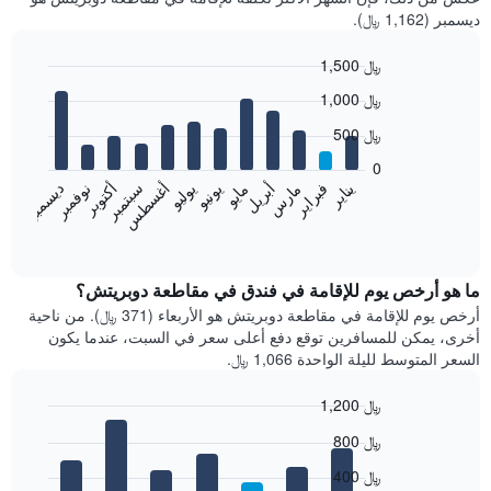
ديسمبر (1,162 ﷼).
1,500 ﷼
Bar
Chart
1,000 ﷼
graphic.
chart
with
500 ﷼
12
bars.
0
فبراير
مايو
أغسطس
نوفمبر
يناير
أبريل
يوليو
أكتوبر
مارس
يونيو
سبتمبر
ديسمبر
يعرض
المخطط
End
of
التالي
interactive
متوسط
chart
سعر
ما هو أرخص يوم للإقامة في فندق في مقاطعة دوبريتش؟
غرفة
أرخص يوم للإقامة في مقاطعة دوبريتش هو الأربعاء (371 ﷼). من ناحية
كل
أخرى، يمكن للمسافرين توقع دفع أعلى سعر في السبت، عندما يكون
شهر
السعر المتوسط لليلة الواحدة 1,066 ﷼.
يتضمن
المخطط
1,200 ﷼
1
Bar
محور
Chart
800 ﷼
graphic.
chart
X
with
الذي
400 ﷼
7