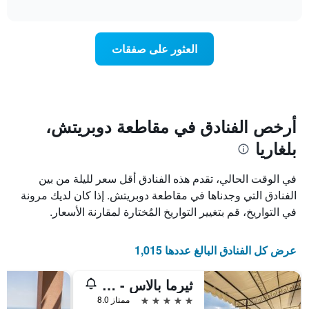
تغير
interactive
1
سعر
chart
محور
غرفة
Y
عند
العثور على صفقات
الذي
اقتراب
يعرض
تاريخ
متوسط
الإقامة
سعر
يتضمن
غرفة
المخطط
1
أرخص الفنادق في مقاطعة دوبريتش،
محور
بلغاريا
X
الذي
يعرض
في الوقت الحالي، تقدم هذه الفنادق أقل سعر لليلة من بين
عدد
الفنادق التي وجدناها في مقاطعة دوبريتش. إذا كان لديك مرونة
الأيام
في التواريخ، قم بتغيير التواريخ المُختارة لمقارنة الأسعار.
قبل
الإقامة
يتضمن
عرض كل الفنادق البالغ عددها 1,015
المخطط
التالي
1
ثيرما بالاس - هوتل آند سبا
محور
5 نجوم
ممتاز 8.0
Y