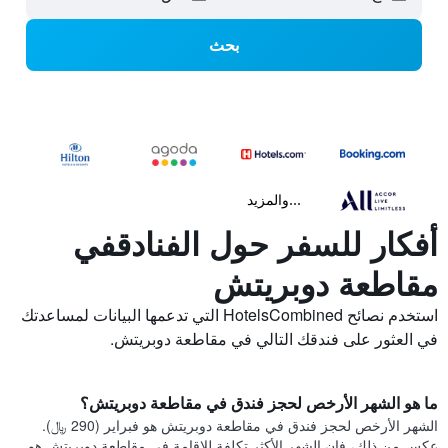
بحث
...والمزيد
أفكار للسفر حول الفنادقفي
مقاطعة دوبريتش
استخدم نصائح HotelsCombined التي تدعمها البيانات لمساعدتك
في العثور على فندقك التالي في مقاطعة دوبريتش.
ما هو الشهر الأرخص لحجز فندق في مقاطعة دوبريتش؟
الشهر الأرخص لحجز فندق في مقاطعة دوبريتش هو فبراير (290 ﷼).
عكس من ذلك، فإن الشهر الأكثر تكلفة للإقامة في مقاطعة دوبريتش هو