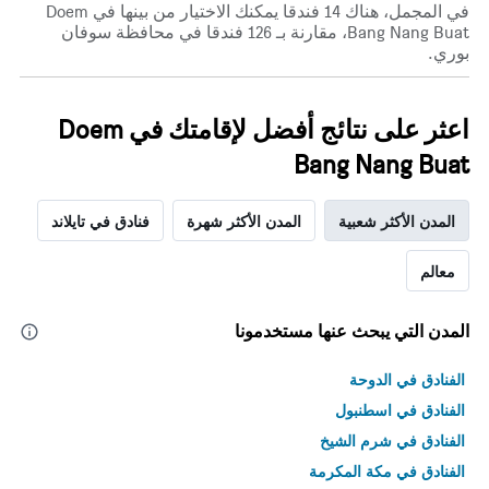
هذه
في المجمل، هناك 14 فندقا يمكنك الاختيار من بينها في Doem
الليلة
Bang Nang Buat، مقارنة بـ 126 فندقا في محافظة سوفان
الذي
بوري.
عُثر
عليه
خلال
اعثر على نتائج أفضل لإقامتك في Doem
آخر
3
Bang Nang Buat
أيام
المدن الأكثر شعبية
المدن الأكثر شهرة
فنادق في تايلاند
معالم
المدن التي يبحث عنها مستخدمونا
الفنادق في الدوحة
الفنادق في اسطنبول
الفنادق في شرم الشيخ
الفنادق في مكة المكرمة