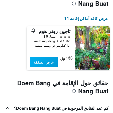
Nang Buat
التصنيف
حسب
النجوم
يتضمن
عرض كافة أماكن إقامة 14
المخطط
1
تاجين ريفر هوم
محور
3 نجوم
X
ممتاز 8.5
التي
158/3 M.2 T.Doembang, Doem Bang Nang Buat, تايلاند
1.1 كيلومتر عن وسط المدينة
تعرض
فئات
الفنادق
133 ﷼
بالنجوم.
عرض الصفقة
يتضمن
المخطط
1
محور
حقائق حول الإقامة في Doem Bang
Y
Nang Buat
الذي
يعرض
متوسط
سعر
كم عدد الفنادق الموجودة في Doem Bang Nang Buat؟
الغرفة