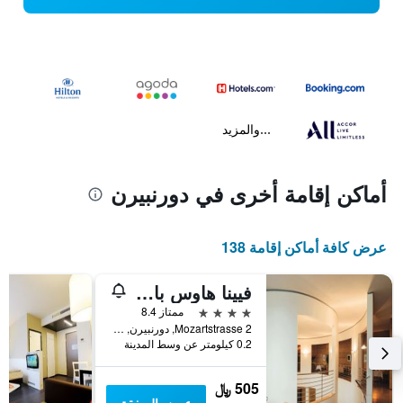
...والمزيد
أماكن إقامة أخرى في دورنبيرن
عرض كافة أماكن إقامة 138
فيينا هاوس باي ويندام مارتينسبارك دورنبيرن
4 نجوم
ممتاز 8.4
Mozartstrasse 2, دورنبيرن, فورارلبرغ, النمسا
0.2 كيلومتر عن وسط المدينة
505 ﷼