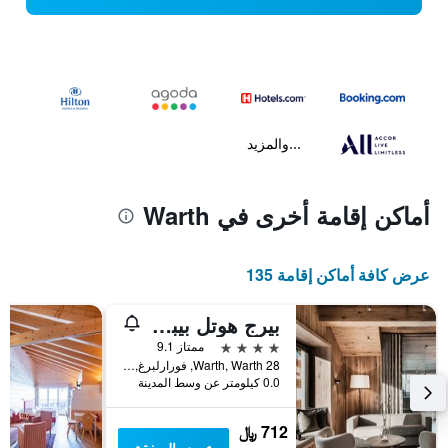
...والمزيد
أماكن إقامة أخرى في Warth
عرض كافة أماكن إقامة 135
بيرج هوتل بيبيركوبف
4 نجوم
ممتاز 9.1
28 Warth, Warth, فورارلبرغ, النمسا
0.0 كيلومتر عن وسط المدينة
712 ﷼