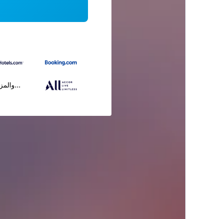
...والمز