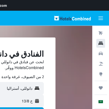
.com
رحلات طيران
فنادق
الفنادق في دان
سيارات
ابحث عن فنادق في دانوللي 
حزم العروض
HotelsCombined ووفّر.
استكشاف
2 من الضيوف، غرفة واحدة
رحلات
خ 13/8
العَرَبِيَّة