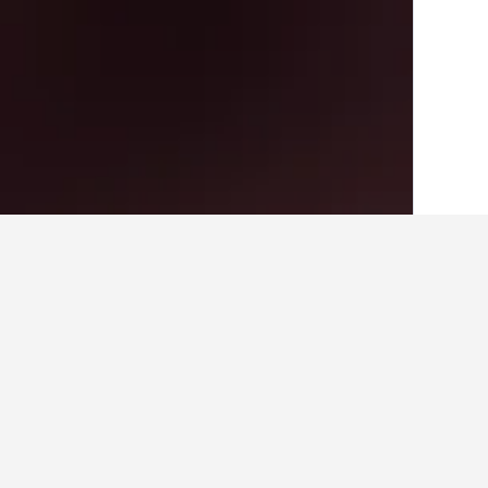
الصفحة الرئيسية
أستراليا
108,577
فيكتوري
أرخص الفنادق في دا
هذه هي أقل الأسعار التي وجدناها للفناد