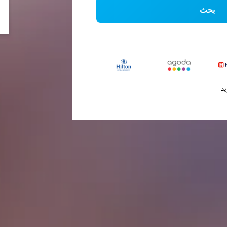
بحث
يد