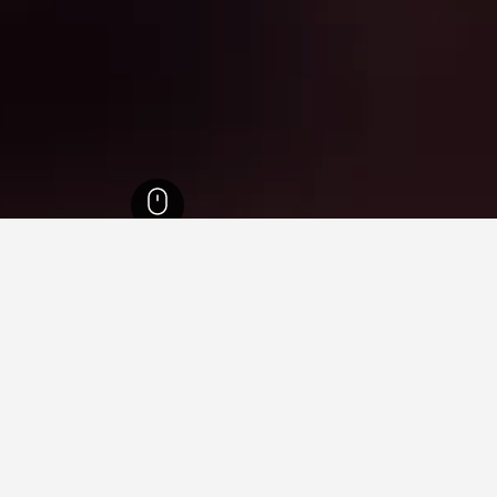
ا
26,343
دانوللي
10
نوللي، أستراليا
ق في دانوللي في الوقت الحالي. إذا كان لديك مرونة في التواريخ، قم بتغي