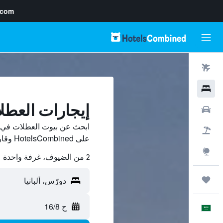
.com
رحلات طيران
فنادق
إيجارات العطل
سيارات
ابحث عن بيوت العطلات في د
حزم العروض
على HotelsCombined وقارن بينها ووفّر.
استكشاف
2 من الضيوف، غرفة واحدة
رحلات
ح 16/8
العَرَبِيَّة