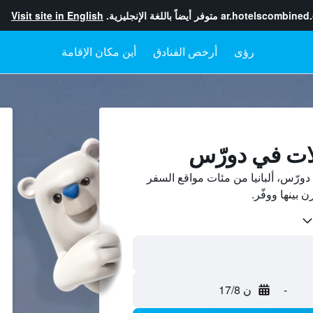
ar.hotelscombined
متوفر أيضاً باللغة الإنجليزية.
Visit site in English
رؤى
أرخص الفنادق
أين مكان الإقامة
ات في دورّس
ورّس، ألبانيا من مئات مواقع السفر
-
ن 17/8