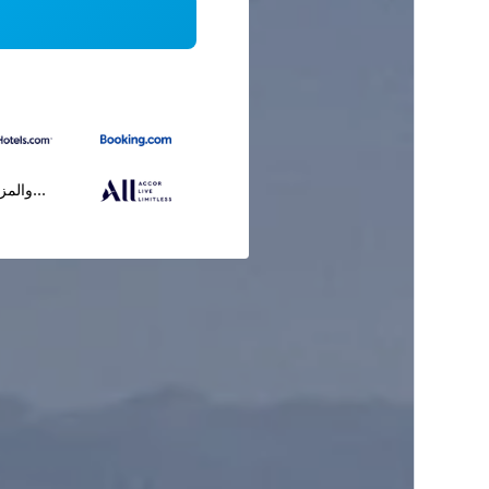
...والمز