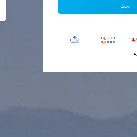
بحث
يد