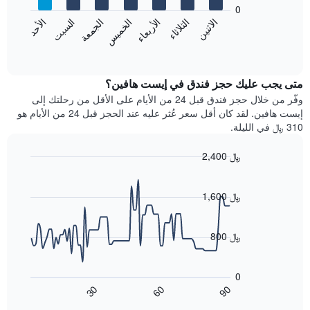
bars.
0
الشهور.
الاثنين
الخميس
الأحد
الأربعاء
السبت
الثلاثاء
الجمعة
يتضمن
يعرض
المخطط
المخطط
End
التالي
of
التالي
interactive
1
متوسط
chart
محور
سعر
متى يجب عليك حجز فندق في إيست هافين؟
Y
غرفة
وفّر من خلال حجز فندق قبل 24 من الأيام على الأقل من رحلتك إلى
الذي
كل
إيست هافين. لقد كان أقل سعر عُثر عليه عند الحجز قبل 24 من الأيام هو
يعرض
يوم
310 ﷼ في الليلة.
متوسط
في
سعر
الأسبوع
2,400 ﷼
غرفة
يتضمن
Line
المخطط
Chart
graphic.
chart
1
with
1,600 ﷼
محور
90
X
data
الذي
points.
800 ﷼
يعرض
أيام
يعرض
الأسبوع.
المخطط
0
يتضمن
التالي
60
90
30
المخطط
كيفية
End
of
التالي
تغير