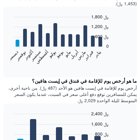
(1,453 ﷼).
1,800 ﷼
Bar
Chart
1,200 ﷼
graphic.
chart
with
600 ﷼
12
bars.
0
فبراير
مايو
أغسطس
نوفمبر
يناير
أبريل
يوليو
أكتوبر
مارس
يونيو
سبتمبر
ديسمبر
يعرض
المخطط
End
of
التالي
interactive
متوسط
chart
سعر
ما هو أرخص يوم للإقامة في فندق في إيست هافين؟
غرفة
أرخص يوم للإقامة في إيست هافين هو الأحد (487 ﷼). من ناحية أخرى،
كل
يمكن للمسافرين توقع دفع أعلى سعر في السبت، عندما يكون السعر
شهر
المتوسط لليلة الواحدة 2,029 ﷼.
يتضمن
المخطط
2,400 ﷼
1
Bar
محور
Chart
1,600 ﷼
graphic.
chart
X
with
الذي
800 ﷼
7
يعرض