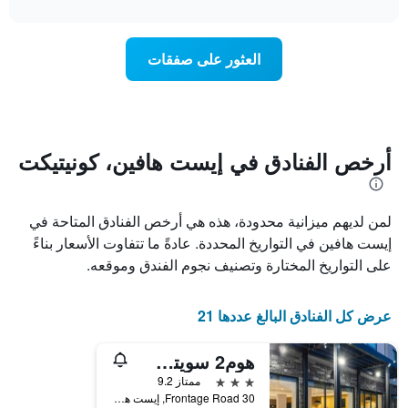
interactive
1
سعر
chart
محور
غرفة
Y
عند
العثور على صفقات
الذي
اقتراب
يعرض
تاريخ
متوسط
الإقامة
سعر
يتضمن
غرفة
المخطط
1
أرخص الفنادق في إيست هافين، كونيتيكت
محور
X
الذي
لمن لديهم ميزانية محدودة، هذه هي أرخص الفنادق المتاحة في
يعرض
عدد
إيست هافين في التواريخ المحددة. عادةً ما تتفاوت الأسعار بناءً
الأيام
على التواريخ المختارة وتصنيف نجوم الفندق وموقعه.
قبل
الإقامة
يتضمن
عرض كل الفنادق البالغ عددها 21
المخطط
التالي
هوم2 سويتس باي هيلتون إيست هافن نيو هافن
1
محور
3 نجوم
ممتاز 9.2
Y
30 Frontage Road, إيست هافين, CT, الولايات المتحدة الأميريكية