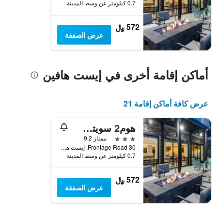
الذي
0.7 كيلومتر عن وسط المدينة
يعرض
متوسط
572 ﷼
سعر
عرض الصفقة
غرفة
أماكن إقامة أخرى في إيست هافين
عرض كافة أماكن إقامة 21
هوم2 سويتس باي هيلتون إيست هافن نيو هافن
3 نجوم
ممتاز 9.2
30 Frontage Road, إيست هافين, CT, الولايات المتحدة الأميريكية
0.7 كيلومتر عن وسط المدينة
572 ﷼
عرض الصفقة