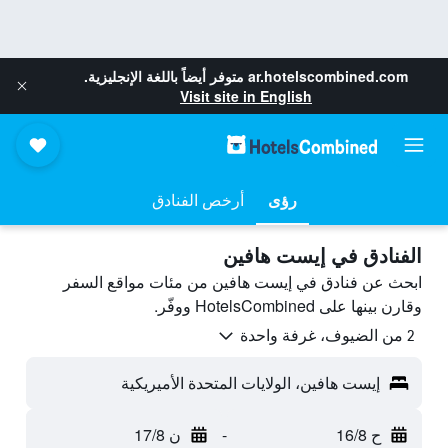
ar.hotelscombined.com
متوفر أيضاً باللغة الإنجليزية.
Visit site in English
رؤى
أرخص الفنادق
الفنادق في إيست هافين
ابحث عن فنادق في إيست هافين من مئات مواقع السفر
وقارن بينها على HotelsCombined ووفّر.
2 من الضيوف، غرفة واحدة
إيست هافين، الولايات المتحدة الأميريكية
ح 16/8
-
ن 17/8