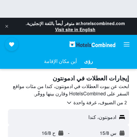
ar.hotelscombined.com
متوفر أيضاً باللغة الإنجليزية.
Visit site in English
رؤى
أين مكان الإقامة
إيجارات العطلات في ادمونتون
ابحث عن بيوت العطلات في ادمونتون، كندا من مئات مواقع
السفر على HotelsCombined وقارن بينها ووفّر.
2 من الضيوف، غرفة واحدة
ادمونتون، كندا
س 15/8
-
ح 16/8