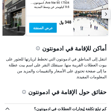
قبل
17504 90 Ave Nw, ادمونتون, AB, كندا
الإقامة
9.6 كيلومتر عن وسط المدينة
يتضمن
المخطط
التالي
348 ﷼
1
عرض الصفقة
محور
Y
الذي
يعرض
أماكن للإقامة في ادمونتون
متوسط
سعر
غرفة
انتقل إلى المناطق في ادمونتون التي تخطط لزيارتها للعثور على
بيوت العطلات القريبة منها. سينقلك النقر على اسم بيت عطلة
ما إلى صفحة تحتوي على الأسعار والتقييمات والمزيد من
المعلومات المفيدة.
حقائق حول الإقامة في ادمونتون
كم تبلغ تكلفة إيجارات العطلات في ادمونتون؟