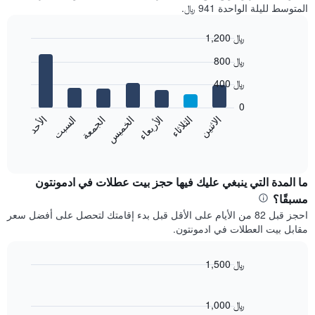
المتوسط لليلة الواحدة 941 ﷼.
1,200 ﷼
Bar
Chart
800 ﷼
graphic.
chart
with
400 ﷼
7
bars.
0
الاثنين
الخميس
الأحد
الأربعاء
السبت
الثلاثاء
الجمعة
يعرض
المخطط
End
of
التالي
interactive
متوسط
chart
سعر
ما المدة التي ينبغي عليك فيها حجز بيت عطلات في ادمونتون
غرفة
مسبقًا؟
كل
احجز قبل 82 من الأيام على الأقل قبل بدء إقامتك لتحصل على أفضل سعر
يوم
مقابل بيت العطلات في ادمونتون.
في
الأسبوع
يتضمن
1,500 ﷼
المخطط
Line
Chart
1
graphic.
chart
محور
with
1,000 ﷼
X
90