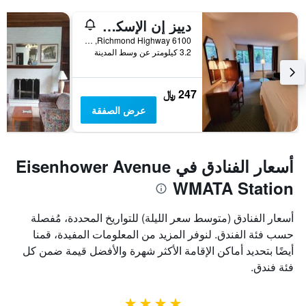
دييز إن الإسكندرية ساوث
6100 Richmond Highway, الإسكندرية, VA, الولايات المتحدة الأميريكية
3.2 كيلومتر عن وسط المدينة
247 ﷼
عرض الصفقة
أسعار الفنادق في Eisenhower Avenue
WMATA Station
أسعار الفنادق (متوسط سعر الليلة) للتواريخ المحددة، مُفصلة
حسب فئة الفندق. لنوفر المزيد من المعلومات المفيدة، قمنا
أيضًا بتحديد أماكن الإقامة الأكثر شهرة والأفضل قيمة ضمن كل
فئة فندق.
4 نجوم