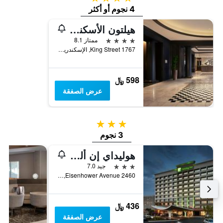
4 نجوم أو أكثر
هيلتون الأسكندرية أولد تاون
4 نجوم
ممتاز 8.1
1767 King Street, الإسكندرية, VA, الولايات المتحدة الأميريكية
598 ﷼
عرض الصفقة
3 نجوم
3 نجوم
هوليداي إن أليكزاندريا إن كارليل
3 نجوم
جيد 7.0
2460 Eisenhower Avenue, الإسكندرية, VA, الولايات المتحدة الأميريكية
436 ﷼
عرض الصفقة