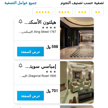
جميع عوامل التصفية
تصفية حسب تصنيف النجوم
هيلتون الأسكندرية أولد تاون
4 نجوم
1767 King Street, الإسكندرية, VA, الولايات المتحدة الأميريكية
598 ﷼
عرض الصفقة
إمباسي سويتس باي هيلتون أليكساندريا أولد تاون
3 نجوم
1900 Diagonal Road, الإسكندرية, VA, الولايات المتحدة الأميريكية
701 ﷼
عرض الصفقة