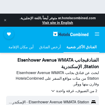
ar.hotelscombined.com
متوفر أيضاً باللغة الإنجليزية.
Visit site in English
أرخص الفنادق
أين مكان الإقامة
الفنادقبجانب Eisenhower Avenue WMATA
Station, الإسكندرية
ابحث عن فنادق بجانب Eisenhower Avenue WMATA
Station من مئات مواقع السفر على HotelsCombined
وقارن بينها ووفّر.
2 من الضيوف، غرفة واحدة
Eisenhower Avenue WMATA Station - الإسكندرية، VA، الولايات المتحدة الأميريكية