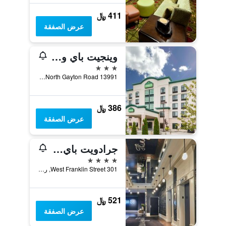
411 ﷼
عرض الصفقة
وينجيت باي ويندام ريتشموند شورت بامب
3 نجوم
13991 North Gayton Road, ريتشموند (فيرجينيا), VA, الولايات المتحدة الأميريكية
386 ﷼
عرض الصفقة
جرادويت باي هيلتون ريتشموند
4 نجوم
301 West Franklin Street, ريتشموند (فيرجينيا), VA, الولايات المتحدة الأميريكية
521 ﷼
عرض الصفقة