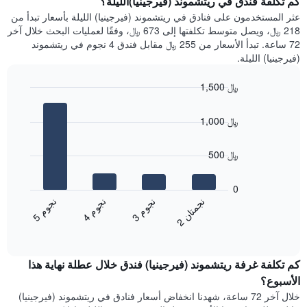
كم تكلفة فندق في ريتشموند (فيرجينيا)الليلة؟
Y
غرفة
عثر المستخدمون على فنادق في ريتشموند (فيرجينيا) الليلة بأسعار تبدأ من
الذي
كل
218 ﷼، ويصل متوسط تكلفتها إلى 673 ﷼، وفقًا لعمليات البحث خلال آخر
يعرض
يوم
72 ساعة. تبدأ الأسعار من 255 ﷼ مقابل فندق 4 نجوم في ريتشموند
متوسط
في
(فيرجينيا) الليلة.
سعر
الأسبوع
غرفة
يتضمن
1,500 ﷼
المخطط
Bar
1
Chart
graphic.
chart
محور
1,000 ﷼
with
X
4
الذي
bars.
500 ﷼
يعرض
أيام
يعرض
الأسبوع.
المخطط
0
يتضمن
التالي
ن
ن
ن
م
ن
م
ن
م
المخطط
متوسط
3
ج
و
4
ج
و
5
ج
و
2
ج
م
ت
ا
التالي
End
سعر
1
of
الغرفة
interactive
محور
هذه
chart
Y
كم تكلفة غرفة ريتشموند (فيرجينيا) فندق خلال عطلة نهاية هذا
الليلة
الذي
الذي
الأسبوع؟
يعرض
عُثر
خلال آخر 72 ساعة، شهدنا انخفاض أسعار فنادق في ريتشموند (فيرجينيا)
متوسط
عليه