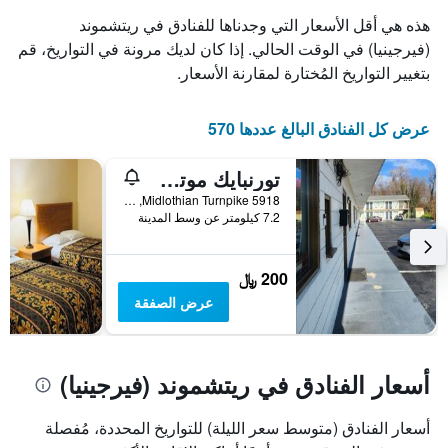
هذه هي أقل الأسعار التي وجدناها للفنادق في ريتشموند
(فيرجينيا) في الوقت الحالي. إذا كان لديك مرونة في التواريخ، قم
بتغيير التواريخ المُختارة لمقارنة الأسعار.
عرض كل الفنادق البالغ عددها 570
تورنبايك موتل ريتشموند فا باي هوتل ٔو وس 60
5918 Midlothian Turnpike, ريتشموند (فيرجينيا), VA, الولايات المتحدة الأميريكية
7.2 كيلومتر عن وسط المدينة
200 ﷼
عرض الصفقة
أسعار الفنادق في ريتشموند (فيرجينيا)
أسعار الفنادق (متوسط سعر الليلة) للتواريخ المحددة، مُفصلة