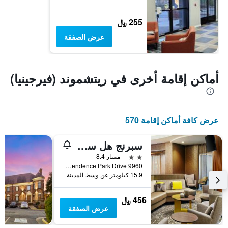
255 ﷼
عرض الصفقة
أماكن إقامة أخرى في ريتشموند (فيرجينيا)
عرض كافة أماكن إقامة 570
سبرنج هل سويتس باي ماريوت ريتس موند نورث
2 نجمتين
ممتاز 8.4
9960 Independence Park Drive, ريتشموند (فيرجينيا), VA, الولايات المتحدة الأميريكية
15.9 كيلومتر عن وسط المدينة
456 ﷼
عرض الصفقة