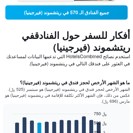
جميع الفنادق الـ 570 في ريتشموند (فيرجينيا)
أفكار للسفر حول الفنادقفي
ريتشموند (فيرجينيا)
استخدم نصائح HotelsCombined التي تدعمها البيانات لمساعدتك
في العثور على فندقك التالي في ريتشموند (فيرجينيا).
ما هو الشهر الأرخص لحجز فندق في ريتشموند (فيرجينيا)؟
الشهر الأرخص لحجز فندق في ريتشموند (فيرجينيا) هو سبتمبر (525 ﷼).
عكس من ذلك، فإن الشهر الأكثر تكلفة للإقامة في ريتشموند (فيرجينيا) هو
مارس (696 ﷼).
750 ﷼
Bar
Chart
500 ﷼
graphic.
chart
with
250 ﷼