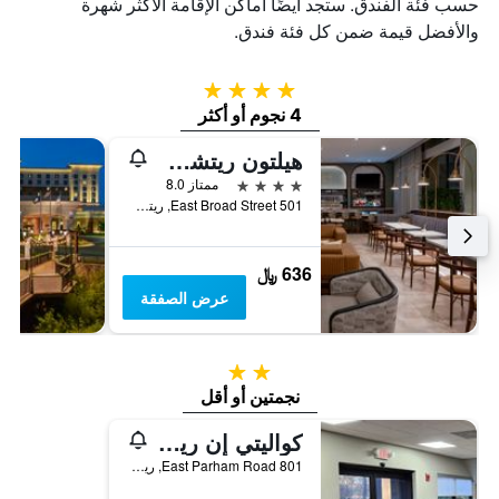
حسب فئة الفندق. ستجد أيضًا أماكن الإقامة الأكثر شهرة
والأفضل قيمة ضمن كل فئة فندق.
4 نجوم
4 نجوم أو أكثر
هيلتون ريتشموند داونتاون
4 نجوم
ممتاز 8.0
501 East Broad Street, ريتشموند (فيرجينيا), VA, الولايات المتحدة الأميريكية
636 ﷼
عرض الصفقة
2 نجمتين
نجمتين أو أقل
كواليتي إن ريتشموند نورث
801 East Parham Road, ريتشموند (فيرجينيا), VA, الولايات المتحدة الأميريكية