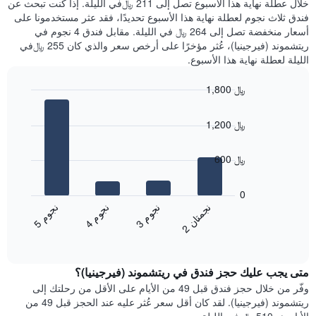
خلال عطلة نهاية هذا الأسبوع تصل إلى 211 ﷼في الليلة. إذا كنت تبحث عن
سعر
خلال
فندق ثلاث نجوم لعطلة نهاية هذا الأسبوع تحديدًا، فقد عثر مستخدمونا على
غرفة
آخر
أسعار منخفضة تصل إلى 264 ﷼ في الليلة. مقابل فندق 4 نجوم في
3
ريتشموند (فيرجينيا)، عُثر مؤخرًا على أرخص سعر والذي كان 255 ﷼في
أيام
الليلة لعطلة نهاية هذا الأسبوع.
مع
التصنيف
1,800 ﷼
حسب
النجوم
Bar
Chart
graphic.
يتضمن
chart
1,200 ﷼
with
المخطط
4
1
bars.
محور
600 ﷼
X
يعرض
التي
المخطط
0
تعرض
التالي
ن
ن
ن
م
ن
م
ن
م
فئات
متوسط
3
ج
و
4
ج
و
5
ج
و
الفنادق
2
ج
م
ت
ا
End
سعر
بالنجوم.
of
الغرفة
interactive
يتضمن
خلال
chart
المخطط
متى يجب عليك حجز فندق في ريتشموند (فيرجينيا)؟
عطلة
1
نهاية
وفّر من خلال حجز فندق قبل 49 من الأيام على الأقل من رحلتك إلى
محور
هذا
ريتشموند (فيرجينيا). لقد كان أقل سعر عُثر عليه عند الحجز قبل 49 من
Y
الأسبوع