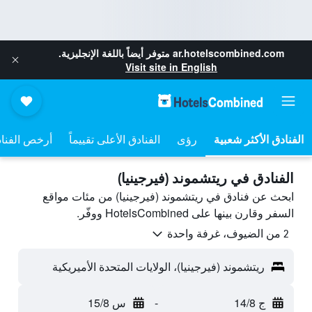
ar.hotelscombined.com
متوفر أيضاً باللغة الإنجليزية.
Visit site in English
رؤى
الفنادق الأعلى تقييماً
أرخص الفنا
الفنادق في ريتشموند (فيرجينيا)
ابحث عن فنادق في ريتشموند (فيرجينيا) من مئات مواقع
السفر وقارن بينها على HotelsCombined ووفّر.
2 من الضيوف، غرفة واحدة
ريتشموند (فيرجينيا)، الولايات المتحدة الأميريكية
ج 14/8
-
س 15/8