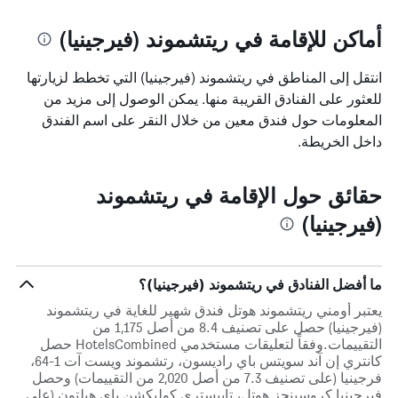
أماكن للإقامة في ريتشموند (فيرجينيا)
انتقل إلى المناطق في ريتشموند (فيرجينيا) التي تخطط لزيارتها
للعثور على الفنادق القريبة منها. يمكن الوصول إلى مزيد من
المعلومات حول فندق معين من خلال النقر على اسم الفندق
داخل الخريطة.
حقائق حول الإقامة في ريتشموند
(فيرجينيا)
ما أفضل الفنادق في ريتشموند (فيرجينيا)؟
يعتبر أومني ريتشموند هوتل فندق شهير للغاية في ريتشموند
(فيرجينيا) حصل على تصنيف 8.4 من أصل 1,175 من
التقييمات.وفقاً لتعليقات مستخدمي HotelsCombined حصل
كانتري إن آند سويتس باي راديسون، رتشموند ويست آت 1-64،
فرجينيا (على تصنيف 7.3 من أصل 2,020 من التقييمات) وحصل
فيرجينيا كروسينجز هوتل، تابيستري كوليكشن باي هيلتون (على