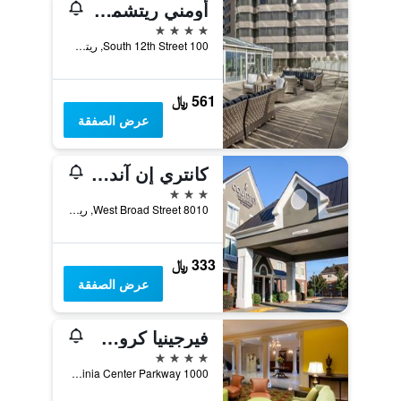
أومني ريتشموند هوتل
4 نجوم
100 South 12th Street, ريتشموند (فيرجينيا), VA, الولايات المتحدة الأميريكية
561 ﷼
عرض الصفقة
كانتري إن آند سويتس باي راديسون، رتشموند ويست آت 1-64، فرجينيا
3 نجوم
8010 West Broad Street, ريتشموند (فيرجينيا), VA, الولايات المتحدة الأميريكية
333 ﷼
عرض الصفقة
فيرجينيا كروسينجز هوتل، تابيستري كوليكشن باي هيلتون
4 نجوم
1000 Virginia Center Parkway, ريتشموند (فيرجينيا), VA, الولايات المتحدة الأميريكية