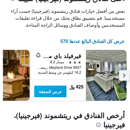
1
محور
X
محور
بعض من أفضل خيارات فنادق ريتشموند (فيرجينيا) حسب آراء
Y
الذي
الذي
يعرض
مستخدمينا. قم بتضييق نطاق بحثك من خلال قراءة تعليقات
عدد
يعرض
المستخدمين وأوصاف الفنادق ووسائل الراحة المتاحة.
الأيام
متوسط
قبل
سعر
غرفة
الإقامة
عرض كل الفنادق البالغ عددها 570
في
يتضمن
عطلة
المخطط
فيرفيلد باي ماريوت إن آند سويتس ريتشموند إنزبروك
نهاية
التالي
1
هذا
3 نجوم
ممتاز 8.2
محور
الأسبوع
9937 Mayland Drive, ريتشموند (فيرجينيا), VA, الولايات المتحدة الأميريكية
Y
خلال
16.2 كيلومتر عن وسط المدينة
آخر
الذي
3
يعرض
425 ﷼
أيام
متوسط
عرض الصفقة
سعر
غرفة
أرخص الفنادق في ريتشموند (فيرجينيا)،
فيرجينيا