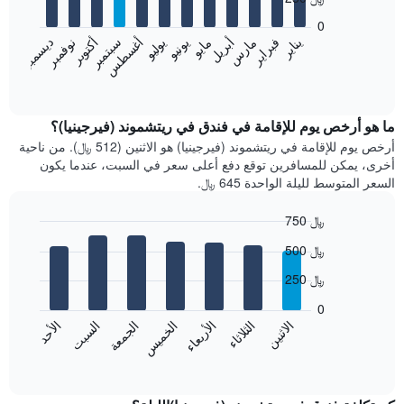
12
bars.
0
فبراير
مايو
أغسطس
نوفمبر
يناير
أبريل
يوليو
أكتوبر
مارس
يونيو
سبتمبر
ديسمبر
يعرض
المخطط
End
of
التالي
interactive
متوسط
chart
سعر
ما هو أرخص يوم للإقامة في فندق في ريتشموند (فيرجينيا)؟
غرفة
أرخص يوم للإقامة في ريتشموند (فيرجينيا) هو الاثنين (512 ﷼). من ناحية
كل
أخرى، يمكن للمسافرين توقع دفع أعلى سعر في السبت، عندما يكون
شهر
السعر المتوسط لليلة الواحدة 645 ﷼.
يتضمن
المخطط
750 ﷼
1
Bar
محور
Chart
500 ﷼
graphic.
chart
X
with
الذي
250 ﷼
7
يعرض
bars.
0
الشهور.
الاثنين
الثلاثاء
الأربعاء
الخميس
الجمعة
السبت
الأحد
يتضمن
يعرض
المخطط
المخطط
End
التالي
of
التالي
interactive
1
متوسط
chart
محور
سعر