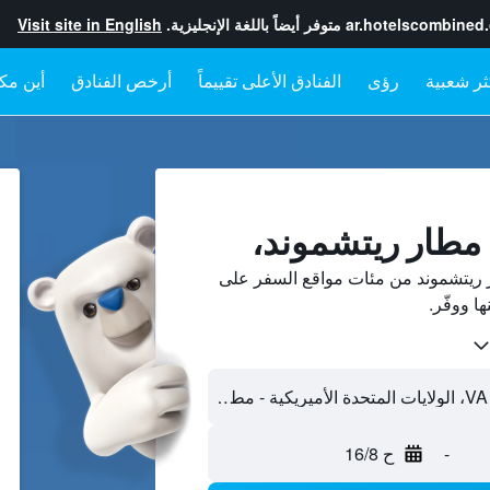
ar.hotelscombined
متوفر أيضاً باللغة الإنجليزية.
Visit site in English
رؤى
الفنادق الأعلى تقييماً
أرخص الفنادق
أين مكا
 مطار ريتشموند،
 ريتشموند من مئات مواقع السفر على
-
ح 16/8