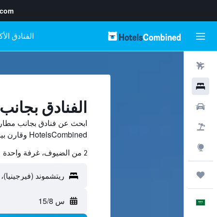
.com
رحلات طيران
فنادق
الفنادق بجانب
سيارات
ابحث عن فنادق بجانب مطار
حزم العروض
HotelsCombined وقارن بينها ووفّر.
استكشاف
2 من الضيوف، غرفة واحدة
رحلات
س 15/8
العَرَبِيَّة