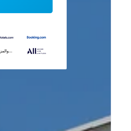
...والمز