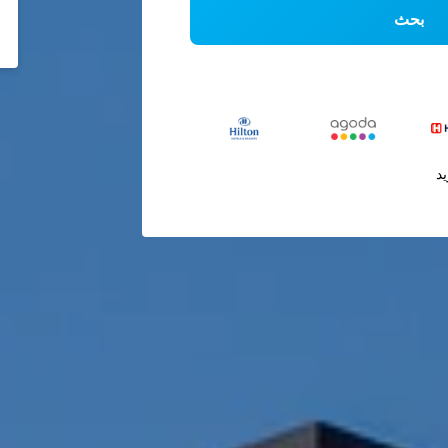
بحث
يد