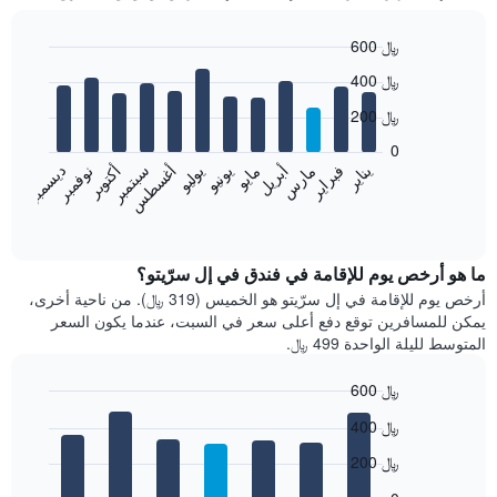
600 ﷼
Bar
Chart
400 ﷼
graphic.
chart
with
200 ﷼
12
bars.
0
فبراير
مايو
أغسطس
نوفمبر
يناير
أبريل
يوليو
أكتوبر
مارس
يونيو
سبتمبر
ديسمبر
يعرض
المخطط
End
of
التالي
interactive
متوسط
chart
سعر
ما هو أرخص يوم للإقامة في فندق في إل سرّيتو؟
غرفة
أرخص يوم للإقامة في إل سرّيتو هو الخميس (319 ﷼). من ناحية أخرى،
كل
يمكن للمسافرين توقع دفع أعلى سعر في السبت، عندما يكون السعر
شهر
المتوسط لليلة الواحدة 499 ﷼.
يتضمن
المخطط
600 ﷼
1
Bar
محور
Chart
400 ﷼
graphic.
chart
X
with
الذي
200 ﷼
7
يعرض
bars.