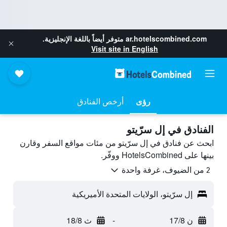
ar.hotelscombined.com
متوفر أيضاً باللغة الإنجليزية.
Visit site in English
رؤى
أرخص الفنادق
الفنادق في إل سرّيتو
ابحث عن فنادق في إل سرّيتو من مئات مواقع السفر وقارن
بينها على HotelsCombined ووفّر.
2 من الضيوف، غرفة واحدة
إل سرّيتو، الولايات المتحدة الأميريكية
ن 17/8
-
ث 18/8