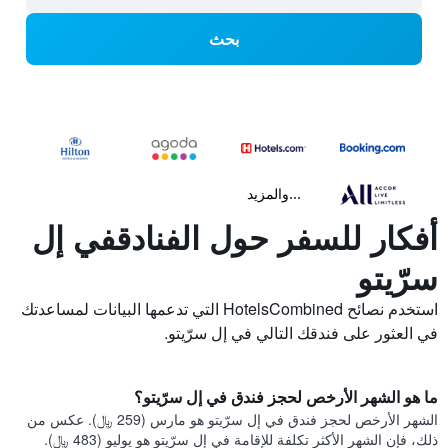
بحث
...والمزيد
أفكار للسفر حول الفنادقفي إل
سرّيتو
استخدم نصائح HotelsCombined التي تدعمها البيانات لمساعدتك
في العثور على فندقك التالي في إل سرّيتو.
ما هو الشهر الأرخص لحجز فندق في إل سرّيتو؟
الشهر الأرخص لحجز فندق في إل سرّيتو هو مارس (259 ﷼). عكس من
ذلك، فإن الشهر الأكثر تكلفة للإقامة في إل سرّيتو هو يوليو (483 ﷼).