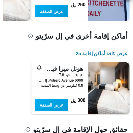
يعرض
260 ﷼
متوسط
عرض الصفقة
سعر
غرفة
أماكن إقامة أخرى في إل سرّيتو
عرض كافة أماكن إقامة 25
هوتل ميرا فيستا
2 نجمتين
جيد 7.9
6009 Potrero Avenue, إل سرّيتو, CA, الولايات المتحدة الأميريكية
0.8 كيلومتر عن وسط المدينة
308 ﷼
عرض الصفقة
حقائق حول الإقامة في إل سرّيتو