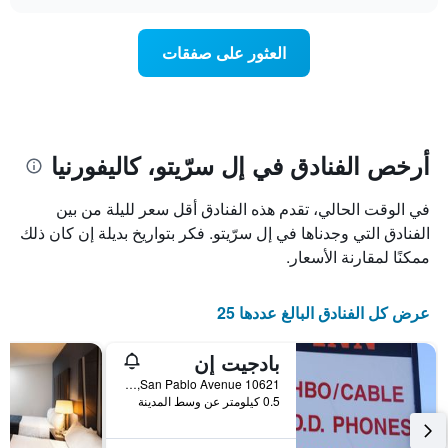
سعر
chart
محور
غرفة
Y
عند
العثور على صفقات
الذي
اقتراب
يعرض
تاريخ
متوسط
الإقامة
سعر
يتضمن
غرفة
المخطط
1
أرخص الفنادق في إل سرّيتو، كاليفورنيا
محور
X
في الوقت الحالي، تقدم هذه الفنادق أقل سعر لليلة من بين
الذي
يعرض
الفنادق التي وجدناها في إل سرّيتو. فكر بتواريخ بديلة إن كان ذلك
عدد
ممكنًا لمقارنة الأسعار.
الأيام
قبل
الإقامة
عرض كل الفنادق البالغ عددها 25
يتضمن
المخطط
بادجيت إن
التالي
1
10621 San Pablo Avenue, إل سرّيتو, CA, الولايات المتحدة الأميريكية
محور
0.5 كيلومتر عن وسط المدينة
Y
الذي