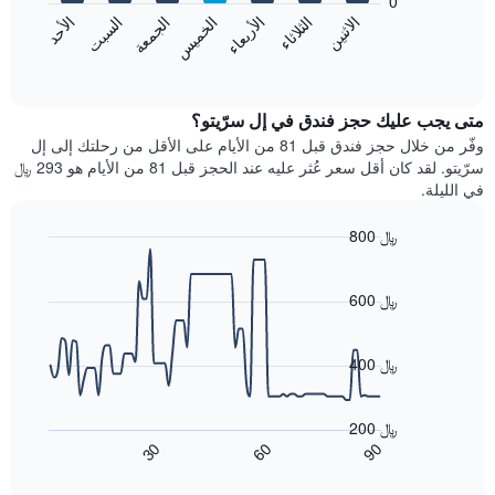
0
الشهور.
الاثنين
الثلاثاء
الأربعاء
الخميس
الجمعة
السبت
الأحد
يتضمن
يعرض
المخطط
المخطط
End
التالي
of
التالي
interactive
1
متوسط
chart
محور
سعر
متى يجب عليك حجز فندق في إل سرّيتو؟
Y
غرفة
وفّر من خلال حجز فندق قبل 81 من الأيام على الأقل من رحلتك إلى إل
الذي
كل
سرّيتو. لقد كان أقل سعر عُثر عليه عند الحجز قبل 81 من الأيام هو 293 ﷼
يعرض
يوم
في الليلة.
متوسط
في
سعر
الأسبوع
800 ﷼
غرفة
يتضمن
Line
المخطط
Chart
graphic.
chart
1
with
600 ﷼
محور
90
X
data
الذي
points.
400 ﷼
يعرض
أيام
يعرض
الأسبوع.
المخطط
200 ﷼
يتضمن
التالي
90
30
60
المخطط
كيفية
End
of
التالي
تغير
interactive
1