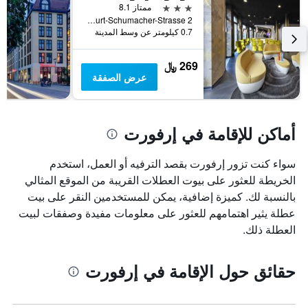
قبل
3 نجوم
ممتاز 8.1
الإقامة
Kurt-Schumacher-Strasse 2, إرفورت, تورنغن, ألمانيا
يتضمن
0.7 كيلومتر عن وسط المدينة
المخطط
التالي
269 ﷼
1
عرض الصفقة
محور
Y
الذي
يعرض
أماكن للإقامة في إرفورت
متوسط
سعر
غرفة
سواء كنت تزور إرفورت بقصد الترفيه أو العمل، استخدم
الخريطة للعثور على بيوت العطلات القريبة من الموقع المثالي
بالنسبة لك. كميزة إضافية، يمكن للمستخدمين النقر على بيت
عطلة يثير اهتمامهم للعثور على معلومات مفيدة وصفقات لبيت
العطلة ذلك.
حقائق حول الإقامة في إرفورت