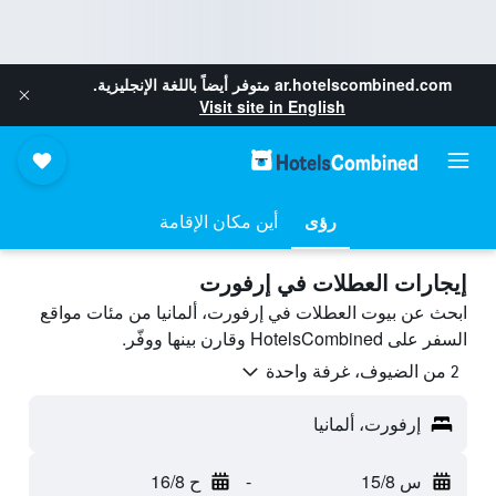
ar.hotelscombined.com
متوفر أيضاً باللغة الإنجليزية.
Visit site in English
رؤى
أين مكان الإقامة
إيجارات العطلات في إرفورت
ابحث عن بيوت العطلات في إرفورت، ألمانيا من مئات مواقع
السفر على HotelsCombined وقارن بينها ووفّر.
2 من الضيوف، غرفة واحدة
إرفورت، ألمانيا
س 15/8
-
ح 16/8