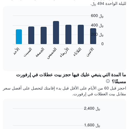
لليلة الواحدة 494 ﷼.
600 ﷼
Bar
Chart
400 ﷼
graphic.
chart
with
200 ﷼
7
bars.
0
الاثنين
الثلاثاء
الأربعاء
الخميس
الجمعة
السبت
الأحد
يعرض
المخطط
End
of
التالي
interactive
متوسط
chart
سعر
ما المدة التي ينبغي عليك فيها حجز بيت عطلات في إرفورت
غرفة
مسبقًا؟
كل
احجز قبل 60 من الأيام على الأقل قبل بدء إقامتك لتحصل على أفضل سعر
يوم
مقابل بيت العطلات في إرفورت.
في
الأسبوع
يتضمن
2,400 ﷼
المخطط
Line
Chart
1
graphic.
chart
محور
with
1,600 ﷼
X
90