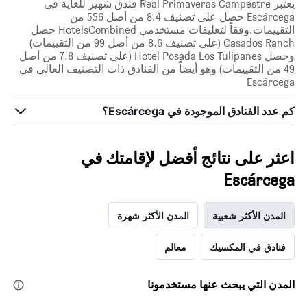
يعتبر Real Primaveras Campestre فندق شهير للغاية في
أيام
Escárcega حصل على تصنيف 8.4 من أصل 556 من
الأسبوع.
التقييمات.وفقاً لتعليقات مستخدمي HotelsCombined حصل
يتضمن
Casados Ranch (على تصنيف 8.6 من أصل 99 من التقييمات)
المخطط
وحصل Hotel Posada Los Tulipanes (على تصنيف 7.8 من أصل
التالي
49 من التقييمات) وهو أيضاً من الفنادق ذات التصنيف العالي في
1
Escárcega
محور
Y
كم عدد الفنادق الموجودة في Escárcega؟
الذي
يعرض
متوسط
سعر
اعثر على نتائج أفضل لإقامتك في
غرفة
Escárcega
المدن الأكثر شعبية
المدن الأكثر شهرة
فنادق في المكسيك
معالم
المدن التي يبحث عنها مستخدمونا