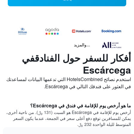
...والمزيد
أفكار للسفر حول الفنادقفي
Escárcega
استخدم نصائح HotelsCombined التي تدعمها البيانات لمساعدتك
في العثور على فندقك التالي في Escárcega.
ما هو أرخص يوم للإقامة في فندق في Escárcega؟
أرخص يوم للإقامة في Escárcega هو السبت (131 ﷼). من ناحية أخرى،
يمكن للمسافرين توقع دفع أعلى سعر في الجمعة، عندما يكون السعر
المتوسط لليلة الواحدة 232 ﷼.