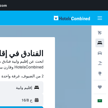
.com
رحلات طيران
فنادق
الفنادق في إقل
سيارات
ابحث عن إقليم وابية فنادق
حزم العروض
HotelsCombined وقارن بينها ووفّر.
استكشاف
2 من الضيوف، غرفة واحدة
رحلات
ح 16/8
العَرَبِيَّة