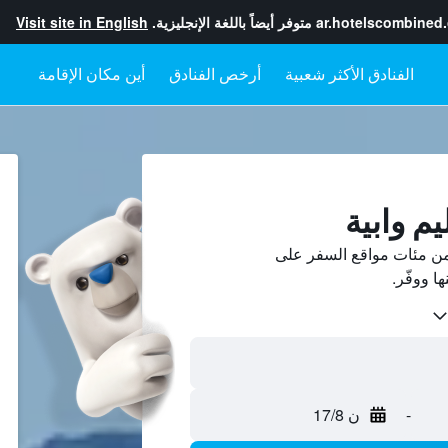
ar.hotelscombined
متوفر أيضاً باللغة الإنجليزية.
Visit site in English
أرخص الفنادق
أين مكان الإقامة
يم وابية
 من مئات مواقع السفر على
-
ن 17/8