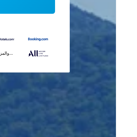
...والمز