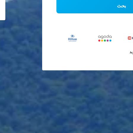
بحث
يد