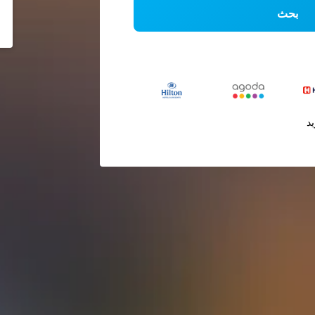
بحث
يد