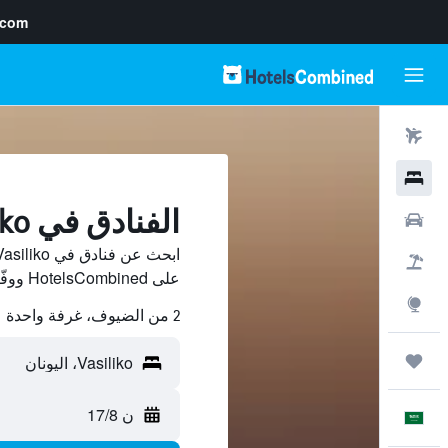
.com
رحلات طيران
فنادق
الفنادق في Vasiliko
سيارات
حزم العروض
على HotelsCombined ووفّر.
استكشاف
2 من الضيوف، غرفة واحدة
رحلات
ن 17/8
العَرَبِيَّة