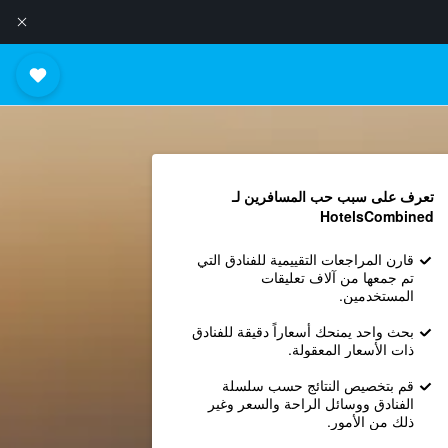
تعرف على سبب حب المسافرين لـ
HotelsCombined
قارن المراجعات التقييمية للفنادق التي
تم جمعها من آلاف تعليقات
المستخدمين.
بحث واحد يمنحك أسعاراً دقيقة للفنادق
ذات الأسعار المعقولة.
قم بتخصيص النتائج حسب سلسلة
الفنادق ووسائل الراحة والسعر وغير
ذلك من الأمور.