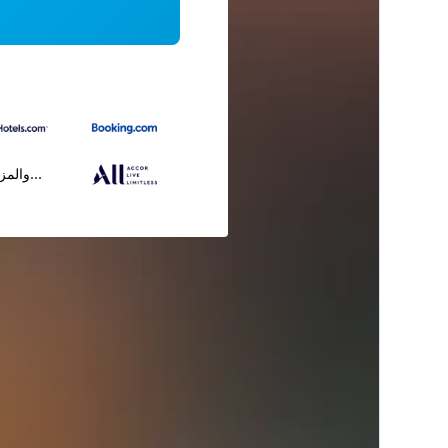
...والمز