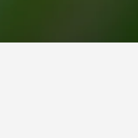
هوتل ليفكادي
2 نجمتين
ممتاز 8.3