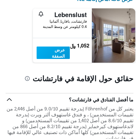
مع
الذي
التصنيف
عُثر
Lebenslust
حسب
عليه
النجوم
فارتشانت, بافاريا, ألمانيا
خلال
يتضمن
0.4 كيلومتر عن وسط المدينة
آخر
المخطط
3
1
أيام
محور
1,052 ﷼
X
عرض
الذي
الصفقة
يعرض
فئات
الفنادق
حقائق حول الإقامة في فارتشانت
بالنجوم.
يتضمن
المخطط
1
ما أفضل الفنادق في فارتشانت؟
محور
Y
يعتبر كل من Föhrenhof (بدرجة تقييم 9.0/10 من أصل 2,446 من
الذي
تقييمات المستخدمين) ، و فندق غاستهوف ألتر ويرت (بدرجة
يعرض
تقييم 8.6/10 من أصل 1,402 من تقييمات المستخدمين) و
متوسط
لاندغاستهوف كيرخماير (بدرجة تقييم 8.2/10 من أصل 866 من
سعر
تقييمات المستخدمين) كلها أماكن ذات تصنيف عالي للإقامة فيها
غرفة
في فارتشانت