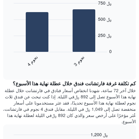
750 ﷼
Bar
Chart
graphic.
chart
500 ﷼
with
2
bars.
250 ﷼
يعرض
المخطط
0
التالي
ن
م
ن
م
متوسط
3
ج
و
4
ج
و
End
سعر
of
الغرفة
interactive
هذه
chart
كم تكلفة غرفة فارتشانت فندق خلال عطلة نهاية هذا الأسبوع؟
الليلة
الذي
خلال آخر 72 ساعة، شهدنا انخفاض أسعار فنادق في فارتشانت خلال عطلة
عُثر
نهاية هذا الأسبوع تصل إلى 892 ﷼في الليلة. إذا كنت تبحث عن فندق ثلاث
عليه
نجوم لعطلة نهاية هذا الأسبوع تحديدًا، فقد عثر مستخدمونا على أسعار
خلال
منخفضة تصل إلى 1,049 ﷼ في الليلة. مقابل فندق 4 نجوم في فارتشانت،
آخر
عُثر مؤخرًا على أرخص سعر والذي كان 892 ﷼في الليلة لعطلة نهاية هذا
3
الأسبوع.
أيام
مع
1,200 ﷼
التصنيف