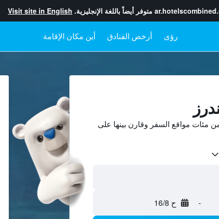
ar.hotelscombined
متوفر أيضاً باللغة الإنجليزية.
Visit site in English
رؤى
أرخص الفنادق
أين مكان الإقامة
درز
ن مئات مواقع السفر وقارن بينها على
-
ح 16/8