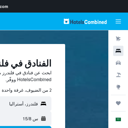
.com
رحلات طيران
فنادق
الفنادق في فلن
سيارات
ابحث عن فنادق في فلندرز م
حزم العروض
HotelsCombined ووفّر.
استكشاف
2 من الضيوف، غرفة واحدة
رحلات
س 15/8
العَرَبِيَّة