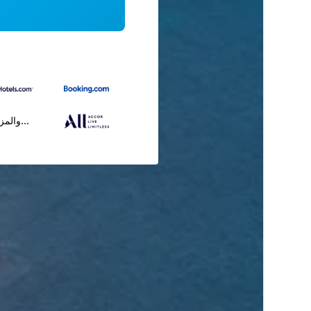
...والمز