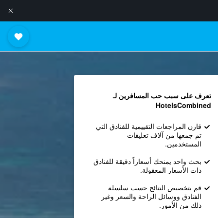
تعرف على سبب حب المسافرين لـ
HotelsCombined
قارن المراجعات التقييمية للفنادق التي
تم جمعها من آلاف تعليقات
المستخدمين.
بحث واحد يمنحك أسعاراً دقيقة للفنادق
ذات الأسعار المعقولة.
قم بتخصيص النتائج حسب سلسلة
الفنادق ووسائل الراحة والسعر وغير
ذلك من الأمور.