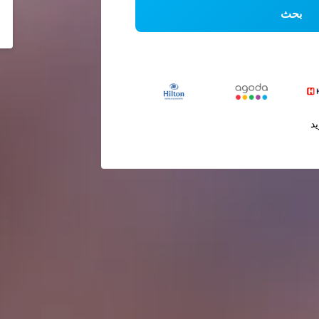
بحث
يد