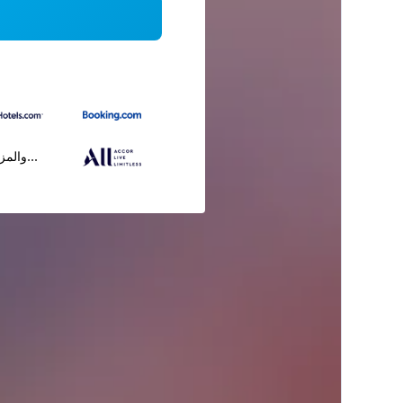
...والمز