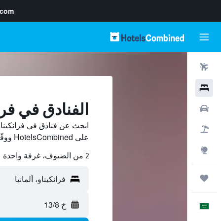
.com
رحلات طيران
فنادق
الفنادق في فرا
سيارات
ابحث عن فنادق في فرانكيناو
حزم العروض
على HotelsCombined ووفّر.
استكشاف
2 من الضيوف، غرفة واحدة
رحلات
خ 13/8
العَرَبِيَّة