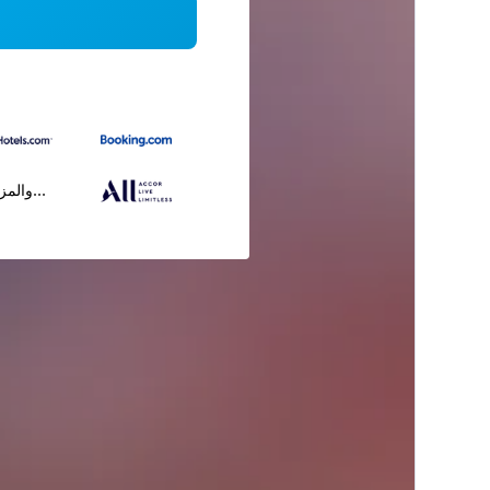
...والمز