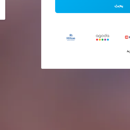
بحث
يد