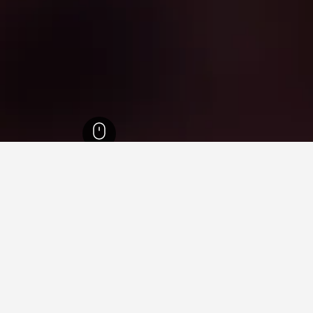
ي بيرينيه
33,083
فريسينيه
13
 في فريسينيه