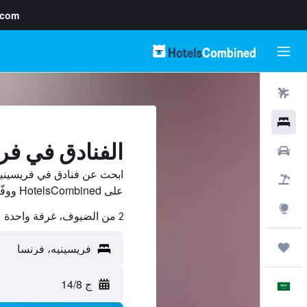
.com
رحلات طيران
فنادق
الفنادق في فر
سيارات
ابحث عن فنادق في فريسينيه
حزم العروض
على HotelsCombined ووفّر.
استكشاف
2 من الضيوف، غرفة واحدة
رحلات
ج 14/8
العَرَبِيَّة