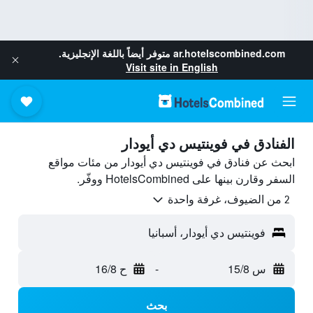
ar.hotelscombined.com
متوفر أيضاً باللغة الإنجليزية.
Visit site in English
الفنادق في فوينتيس دي أيودار
ابحث عن فنادق في فوينتيس دي أيودار من مئات مواقع
السفر وقارن بينها على HotelsCombined ووفّر.
2 من الضيوف، غرفة واحدة
فوينتيس دي أيودار، أسبانيا
س 15/8
-
ح 16/8
بحث