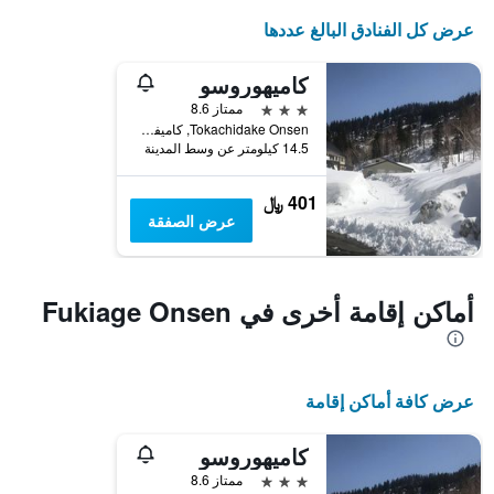
عرض كل الفنادق البالغ عددها
كاميهوروسو
3 نجوم
ممتاز 8.6
Tokachidake Onsen, كاميفورانو, اليابان
14.5 كيلومتر عن وسط المدينة
401 ﷼
عرض الصفقة
أماكن إقامة أخرى في Fukiage Onsen
عرض كافة أماكن إقامة
كاميهوروسو
3 نجوم
ممتاز 8.6