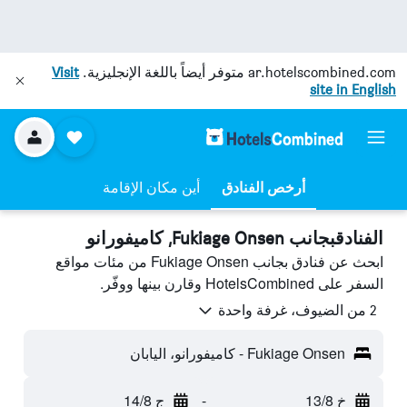
ar.hotelscombined.com
متوفر أيضاً باللغة الإنجليزية.
Visit
site in English
أرخص الفنادق
أين مكان الإقامة
الفنادقبجانب Fukiage Onsen, كاميفورانو
ابحث عن فنادق بجانب Fukiage Onsen من مئات مواقع
السفر على HotelsCombined وقارن بينها ووفّر.
2 من الضيوف، غرفة واحدة
Fukiage Onsen - كاميفورانو، اليابان
خ 13/8
-
ج 14/8