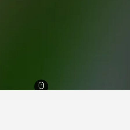
11
Fu
 Fushë-Krujë