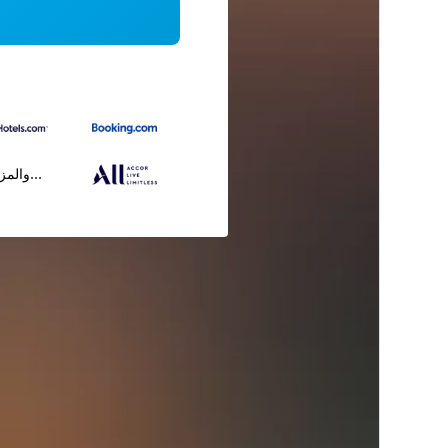
...والمز