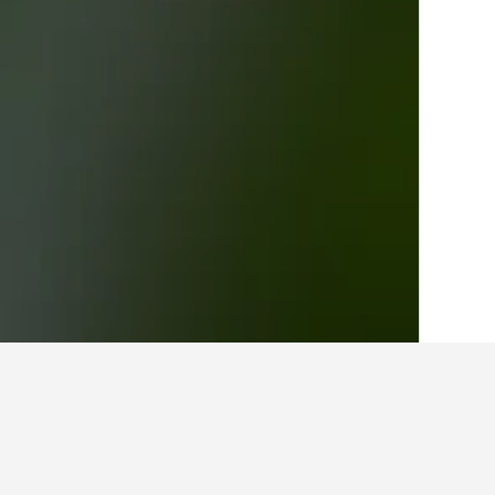
الصفحة الرئيسية
ألبانيا
23,404
shë-Krujë
أفكار للسفر حول الفنادقفي