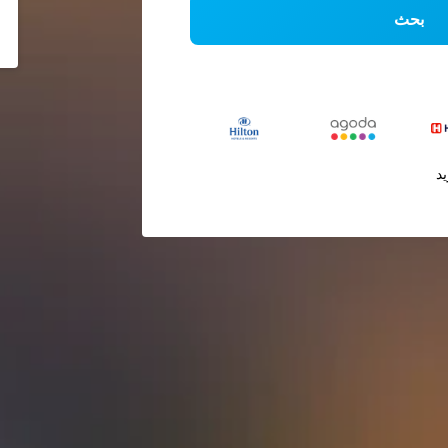
بحث
يد