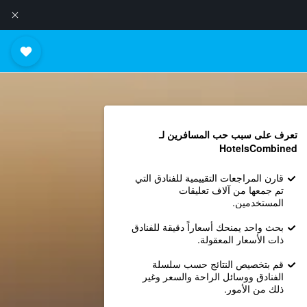
تعرف على سبب حب المسافرين لـ
HotelsCombined
قارن المراجعات التقييمية للفنادق التي
تم جمعها من آلاف تعليقات
المستخدمين.
بحث واحد يمنحك أسعاراً دقيقة للفنادق
ذات الأسعار المعقولة.
قم بتخصيص النتائج حسب سلسلة
الفنادق ووسائل الراحة والسعر وغير
ذلك من الأمور.