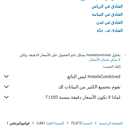
الفنادق في الرياض
الفنادق في المنامة
الفنادق في لندن
الفنادق في جدّة
الفنادق في القاهرة
*
يحاول HotelsCombined بشكل دائم الحصول على الأسعار الدقيقة، ولكن
لا يمكن ضمان الأسعار
.
إليك السبب:
HotelsCombined ليس البائع
نقوم بتجميع الكثير من البيانات لك
لماذا لا تكون الأسعار دقيقة بنسبة 100٪؟
الصفحة الرئيسية
النمسا
72,673
النمسا العليا
3,891
غولنيوكيرتشن
1