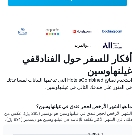
...والمزيد
أفكار للسفر حول الفنادقفي
غيلنهاوسين
استخدم نصائح HotelsCombined التي تدعمها البيانات لمساعدتك
في العثور على فندقك التالي في غيلنهاوسين.
ما هو الشهر الأرخص لحجز فندق في غيلنهاوسين؟
الشهر الأرخص لحجز فندق في غيلنهاوسين هو نوفمبر (265 ﷼). عكس من
ذلك، فإن الشهر الأكثر تكلفة للإقامة في غيلنهاوسين هو ديسمبر (991 ﷼).
1,200 ﷼