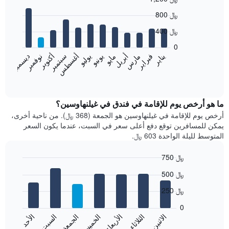
Bar
Chart
800 ﷼
graphic.
chart
with
400 ﷼
12
bars.
0
نوفمبر
فبراير
مايو
أغسطس
يناير
أبريل
يوليو
أكتوبر
مارس
يونيو
سبتمبر
ديسمبر
يعرض
المخطط
End
of
التالي
interactive
متوسط
chart
سعر
ما هو أرخص يوم للإقامة في فندق في غيلنهاوسين؟
غرفة
أرخص يوم للإقامة في غيلنهاوسين هو الجمعة (368 ﷼). من ناحية أخرى،
كل
يمكن للمسافرين توقع دفع أعلى سعر في السبت، عندما يكون السعر
شهر
المتوسط لليلة الواحدة 603 ﷼.
يتضمن
المخطط
750 ﷼
1
Bar
محور
Chart
500 ﷼
graphic.
chart
X
with
الذي
250 ﷼
7
يعرض
bars.
0
الشهور.
الاثنين
الثلاثاء
الأربعاء
الخميس
الجمعة
السبت
الأحد
يتضمن
يعرض
المخطط