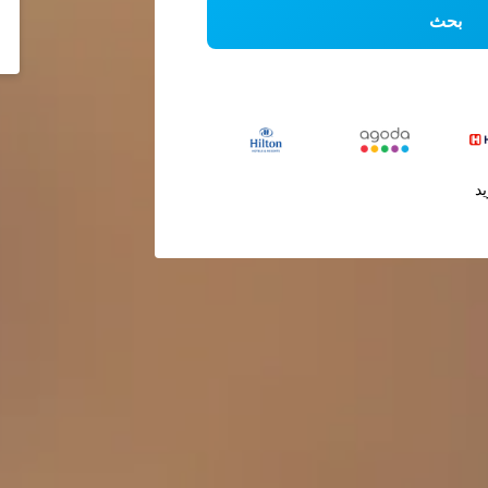
بحث
يد