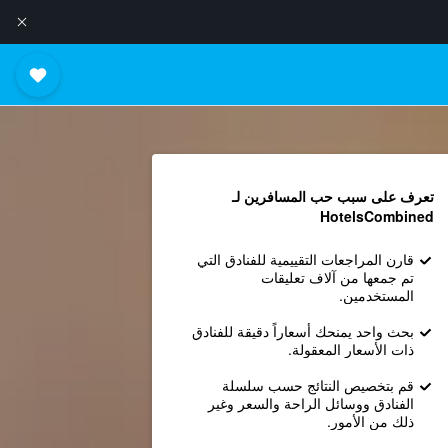
تعرف على سبب حب المسافرين لـ
HotelsCombined
قارن المراجعات التقييمية للفنادق التي
تم جمعها من آلاف تعليقات
المستخدمين.
بحث واحد يمنحك أسعاراً دقيقة للفنادق
ذات الأسعار المعقولة.
قم بتخصيص النتائج حسب سلسلة
الفنادق ووسائل الراحة والسعر وغير
ذلك من الأمور.