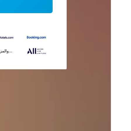
...والمز