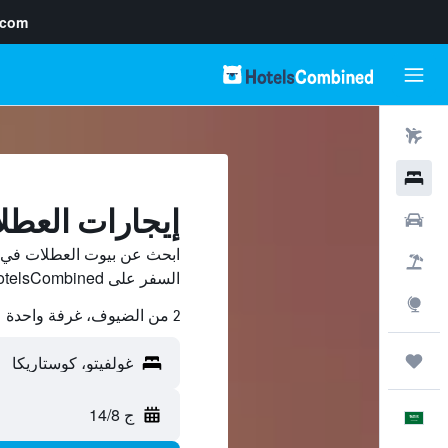
.com
رحلات طيران
فنادق
إيجارات العطل
سيارات
ابحث عن بيوت العطلات في غ
حزم العروض
السفر على HotelsCombined وقارن بينها ووفّر.
استكشاف
2 من الضيوف، غرفة واحدة
رحلات
ج 14/8
العَرَبِيَّة